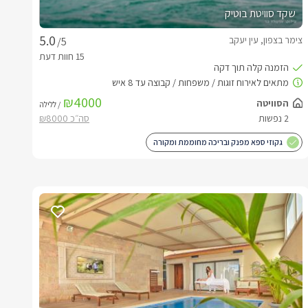
שקד סוויטת בוטיק
צימר בצפון, עין יעקב
/5
₪4000
הסוויטה
/ ללילה
2 נפשות
גקוזי ספא מפנק ובריכה מחוממת ומקורה