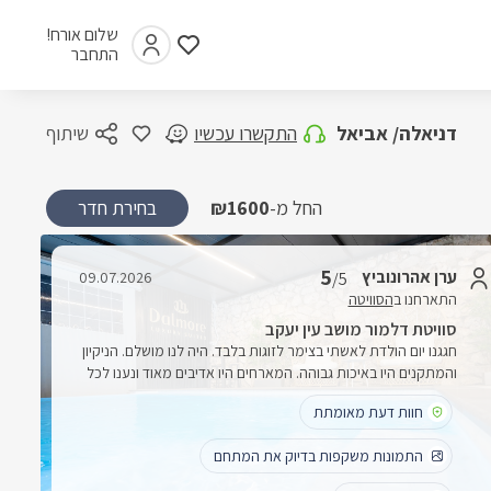
שלום אורח!
התחבר
דניאלה/ אביאל
התקשרו עכשיו
שיתוף
₪1600
בחירת חדר
5
ערן אהרונוביץ
09.07.2026
/5
התארחנו ב
הסוויטה
סוויטת דלמור מושב עין יעקב
חגגנו יום הולדת לאשתי בצימר לזוגות בלבד. היה לנו מושלם. הניקיון
והמתקנים היו באיכות גבוהה. המארחים היו אדיבים מאוד ונענו לכל
בקשותינו במהירות וביעילות. יש בית כנסת בסביבה ובצימר מתקנים
חוות דעת מאומתת
המאפשרים שמירת השבת.
התמונות משקפות בדיוק את המתחם