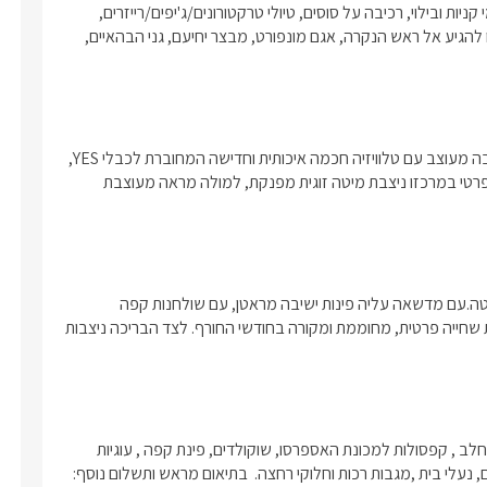
יטה ניצב מזנון מעץ שחור מעוצב וחדיש,
ובסביבתו שפע של פעילויות ואטרקציות רומנטיות וזוגיות. החל מתחמי קניות ובילוי, רכיבה על סוסים, טיולי טרקטורונים/ג'יפים/רייזרים, 
עם טלוויזיה חכמה המחוברת לכבלי YES ואינטרנט
מסלולי הליכה בטבע, מסעדות ובתי קפה. במרחק נסיעה קצר תוכלו להגיע אל ראש הנקרה, אגם מונפורט, מבצר יחיעם, גני הבהאיים, 
ד המזנון תלויה מראה מעוצבת ועציץ נוי.
האינטימי ובו שירותים, מקלחון זוגי עם
ית, ועמדת כיור עם ארונית. שם גם יחכו
 רכות, חלוקי רחצה נעימים ותמרוקי
סוויטת האירוח "דלמור" בנויה במתחם פרטי לחלוטין, בעלת סלון ישיבה מעוצב עם טלוויזיה חכמה איכותית וחדישה המחוברת לכבלי YES, 
ים ריחניים.הסוויטה ממוזגת כולה ויש
מטבחון מאובזר עם מכונת קפה, ופינת בר זוגית. לסוויטה חדר שינה פרטי במרכזו ניצבת מיטה זוגית מפנקת, למולה מראה מעוצבת 
לחוטי לשימושכם.
לסוויטה איזור חוץ פרטי לחלוטין, מקורה. אליו תצאו הישר מסלון הסוויטה.עם מדשאה עליה פינות ישיבה מראטן, עם שולחנות קפה 
מעוצבים. במפלס העליון של החצר תפגשו בג'קוזי ספא פרטי ובריכת שחייה פרטית, מחוממת ומקורה בחודשי החורף. לצד הבריכה ניצבות 
בהגעתכם לסוויטה יחכה לכם : יין איכותי, פחיות שתיה קלה במקרר , חלב , קפסולות למכונת האספרסו, שוקולדים, פינת קפה , עוגיות 
ופירות העונה. בחדר הרחצה יחכו לכם תמרוקי רחצה איכותיים, סבונים, נעלי בית ,מגבות רכות וחלוקי רחצה.  בתיאום מראש ותשלום נוסף: 