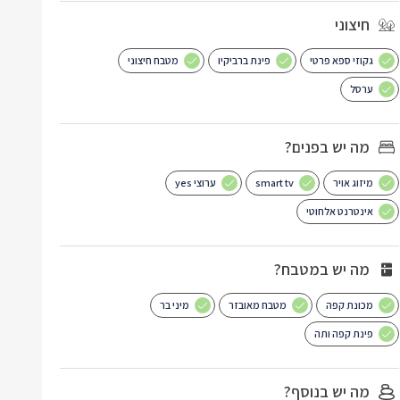
חיצוני
גקוזי ספא פרטי
פינת ברביקיו
מטבח חיצוני
ערסל
מה יש בפנים?
מיזוג אויר
smart tv
ערוצי yes
אינטרנט אלחוטי
מה יש במטבח?
מכונת קפה
מטבח מאובזר
מיני בר
פינת קפה ותה
מה יש בנוסף?