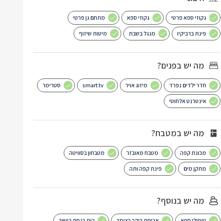
גקוזי ספא פרטי
גקוזי ספא
מתחם גן פרטי
פינת ברביקיו
מנגל בשבת
מיטות שיזוף
מה יש בפנים?
חדר ילדים נפרד
מיזוג אויר
smart tv
סטרימר
אינטרנט אלחוטי
מה יש במטבח?
מכונת קפה
מטבח מאובזר
מטבחון בסוויטה
מתקן מים
פינת קפה ותה
מה יש בנוסף?
טיפולי ספא
ארוחת בוקר בצימר
בית כנסת בישוב