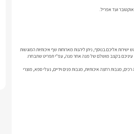
טיפולים מקצועיים לגוף ולנפש ע"י מעסים מוסמכים ניתן להזמין מראש ישירות אליכם.בנוסף, ניתן ליהנות מארוחות שף איכותיות המוגשות 
בקבוק יין משובח, חלב, קפסולות קפה, ערכת קפה/תה, חלוקי רחצה רכים, מגבות רחצה איכותיות, מגבות פנים וידיים, נעלי ספא, מוצרי 