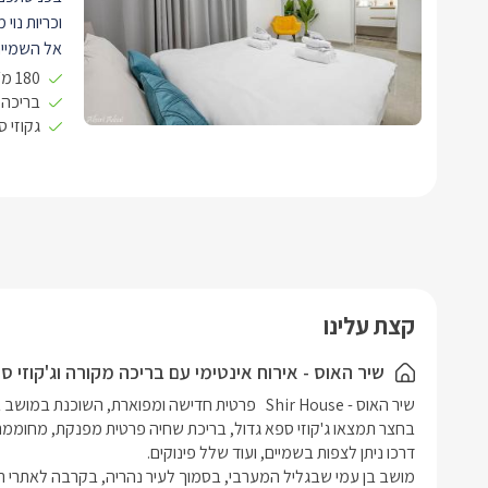
וכריות נוי 
אל השמיים
180 מ״ר כולל
נופש יוקרת
בריכה פ
גקוזי 
מ 3 חדר
אלחוטי וכמ
רחצה צמוד
בנוסף קיי
לשימוש במ
לול, עריסה ו2 כיסאות אוכל לתינוק זמיני
מטבח מאוב
קצת עלינו
מתקן לייבו
שיר האוס - אירוח אינטימי עם בריכה מקורה וג'קוזי 
מקציף חלב
המטבח פינ
באיזור הח
בחודשי החו