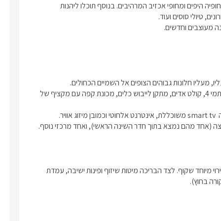
יו ופינת אוכל חיצונית. עוד תמצאו ג'קוזי
עכו העתיקה.. ובמרחק נסיעה קצרצר של עד 5 דקות תוכלו ליהנות מחופיה היפים ומחופי אכזיב המרהיבים. בנוסף תוכלו ליהנות 
בחדר פנימי עם חלון יציאה המשקיף
ה.
דר ופרטי לחלוטין.
מטבח מאובזר לחלוטין עם מקרר גדול, תנור אפיה, כיריים, מיקרוגל, תמי 4, קולט אדים, מתקן לייבוש כלים, מכונת קפה עם מקציף של 
חצה (אחד מהם נמצא בתוך חדר השינה הראשי), ואחד מרכזי נוסף. 
באיזור החוץ תמצאו בריכת שחיה מחוממת בחודשי החורף, ובעלת קירוי מיוחד שקוף. לצד הבריכה מיטות שיזוף ופינות ישיבה, עמדת 