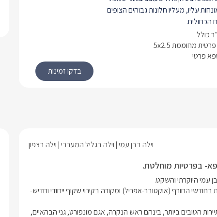
מונחות עליו, מעליו חלונות גבוהים הצופים
 הכחולים.
י ומפואר פרטי לחלוטין, בוילה בכל אחד
רטית מחוממת 5x2.5
ספא פרטי
י השינה מיטה זוגית מפנקת, טלוויזיה עם
מסך smart tv , ערוצי טלוויזיה בfree tv, אינטרנט
ובן מיזוג אוויר. חדר ההורים עם חדר
, ולשאר חדרי הוילה חדר רחצה נוסף.
ם חדרון אקסטרה עם מיטה וחצי שניתן
ידת הצורך.
ם בוילה.
זר לחלוטין עם מקרר גדול, תנור אפיה,
וילה בבן עמי
וילה בגליל המערבי
וילה בצפון
כיריים, מיקרוגל, ציפסר, מחבתות וסירים, תמי 4,
ש כלים, כלי אוכל, מכונת אספרסו עם
ספא- בפרטיות מוחלטת.
, טוסטר, מיחם ופלטת שבת. לצד
ת אוכל גדולה -לשישה נופשים.
בחצר תמצאו ג'קוזי ספא גדול, בריכת שחיה פרטית מפנקת, מחוממת בחודשי החורף (אוקטובר-אפריל) ומקורה בקירוי שקוף ייחודי וחדיש- 
וץ תמצאו בריכת שחיה מקורה ומחוממת
רף. לצידה מיטות שיזוף ופינות ישיבה,
מושב בן עמי שבגליל המערבי, בסמוך לעיר נהריה, בקרבה לאתרי תיירות הטובים ביותר, בינהם ראש הנקרה, אגם מונפורט, גני הבהאיים, 