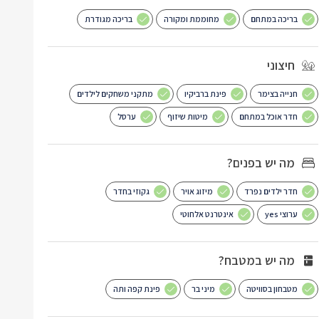
בריכה במתחם
מחוממת ומקורה
בריכה מגודרת
חיצוני
חנייה בצימר
פינת ברביקיו
מתקני משחקים לילדים
חדר אוכל במתחם
מיטות שיזוף
ערסל
מה יש בפנים?
חדר ילדים נפרד
מיזוג אויר
גקוזי בחדר
ערוצי yes
אינטרנט אלחוטי
מה יש במטבח?
מטבחון בסוויטה
מיני בר
פינת קפה ותה