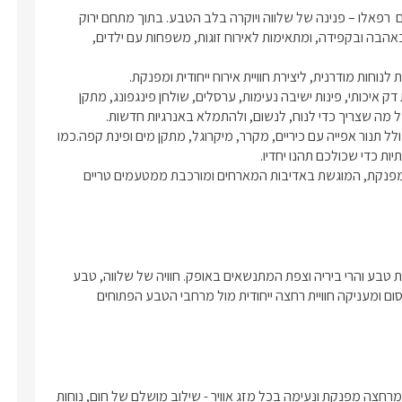
במיקום מושלם בלב הגליל העליון, במושב דלתון הקסום, שוכן מתחם  רפאלו – פנינה של שלווה ויוקרה בלב הטבע. בתוך מתחם ירוק 
ומטופח במיוחד, ממתינות לכם שש סוויטות עץ מרווחות, המעוצבות באהבה ובקפידה, ומתאימות לאירוח זוגות, משפחות עם ילדים, 
במתחם החצר המרווח תיהנו מבריכת שחייה גדולה ומקורה, המוקפת דק איכותי, פינות ישיבה נעימות, ערסלים, שולחן פינגפונג, מתקן 
במתחם המשותף והמפנק תמצאו גם מטבח חיצוני מאובזר ורחב הכולל תנור אפייה עם כיריים, מקרר, מיקרוגל, מתקן מים ופינת קפה.כמו 
למעוניינים, ניתן להזמין מראש ובתשלום נפרד ארוחת בוקר עשירה ומפנקת, המוגשת באדיבות המארחים ומורכבת ממטעמים טריים 
מהמתחם נשקף נוף גלילי עוצר נשימה – מרחבי כרמים ירוקים, גבעות טבע והרי ביריה וצפת המתנשאים באופק. חוויה של שלווה, טבע 
ויוקרה המשתלבים יחד. בריכת השחייה של רפאלו פונה לנוף גלילי קסום ומעניקה חוויית רחצה ייחודית מול מרחבי הטבע הפתוחים 
בעונת החורף הבריכה מחוממת, מקורה ומגודרת, ומאפשרת ליהנות מרחצה מפנקת ונעימה בכל מזג אוויר - שילוב מושלם של חום, נוחות 