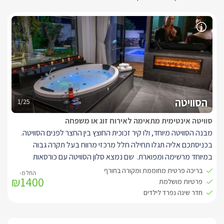
הסוויטה
1/25
סוויטה אינטימית מתאימה לאירוח זוג או משפחה
מבנה הסוויטה מיוחד, ולו קיר זכוכית החוצץ בין החצר לפנים הסוויטה.
בכניסתכם אליה תגלו תחילה חלל מרכזי מרווח בעל תקרה גבוה
במיוחד מרשימה ומפוארת. שם נמצא סלון הסוויטה עם כורסאות
חדישות ומעוצבות, מיוחדות במינן. למולן ג'קוזי פנימי עגול וגדול.
בריכה פרטית מחוממת ומקורה בחורף
₪1400
לצד כך, קיר טלוויזיה מעוצב עליו תלויה טלוויזיה חדישה המחוברת
פרטיות מושלמת
לאינטרנט אלחוטי, פרטנר TV ונטפליקס. תחתיה שקוע בקיר קמין
חדר שינה נפרד לילדים
חשמלי חדש .
בצידה השני של הסוויטה ניצבת מיטת קינג סייז מרווחת ומפנקת, מוצעת