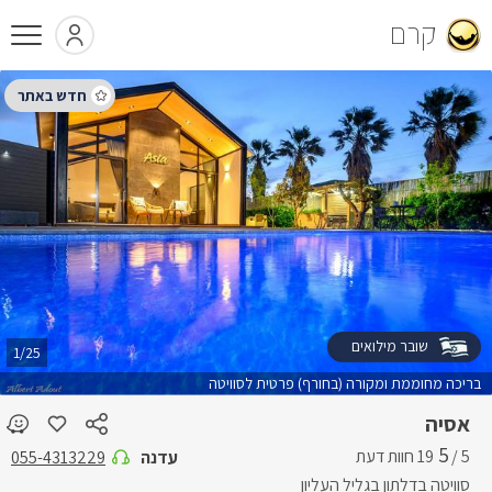
קרם
שובר מילואים
1/25
בריכה מחוממת ומקורה (בחורף) פרטית לסוויטה
אסיה
5
5 /
עדנה
055-4313229
סוויטה בדלתון בגליל העליון