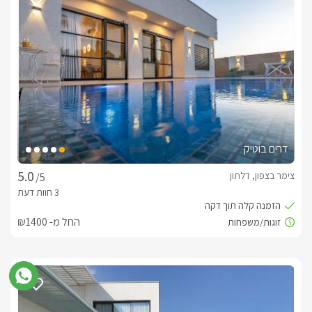
במרכזה ניצבת בריכת שחייה ענקית, מחוממת ומקורה בחודשי 
עם מדשאה גדולה בה מחכה עמדת ברביקיו איכותית, פינת ישיבה 
מוצלת בתוך איזור בנוי מקורה, סל למשחק, ופרחי ועצי נוי.
כלול באירוח
לרשות אורחינו מטבח מאובזר ועשיר בכל שתצטרכו. (מוצרי 
בחדר הרחצה יחכו מגבות רכות, חלוקי רחצה, ותמרוקי רחצה 
דרים בוטיק
צימר בצפון, דלתון
/5
החל מ- ₪1400
חשוב לדעת
ניתן לארח בעלי חיים בתיאום מול בעלת המתחם ובתוספת תשלום.
לצפייה במדיניות ותנאי הזמנה -
לחצו כאן