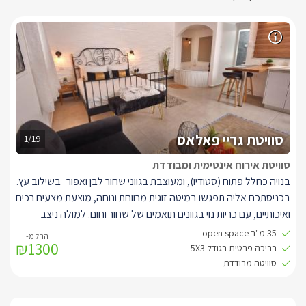
סוויטת גריי פאלאס
1/19
סוויטת אירוח אינטימית ומבודדת
בנויה כחלל פתוח (סטודיו), ומעוצבת בגווני שחור לבן ואפור- בשילוב עץ.
בכניסתכם אליה תפגשו במיטה זוגית מרווחת ונוחה, מוצעת מצעים רכים
ואיכותיים, עם כריות נוי בגוונים תואמים של שחור וחום. למולה ניצב
מטבחון מאובזר עם מיקרוגל, מיני בר, מכונת קפה עם קפסולות
35 מ"ר open space
₪1300
איכותיות, פינת קפה ותה עם קומקום, פינוקים מתוקים ועוד. לצד
בריכה פרטית בגודל 5X3
המטבחון ניצב שולחן בר זוגי עם כסאות בר גבוהים מעוצבים.
סוויטה מבודדת
בפינת הסוויטה בנישה מותאמת ניצב ג'קוזי עגול לוהט ומפנק במיוחד
עם תאורה מיוחדת לרגעים רומנטיים. אל מול המיטה תלויה טלוויזיה