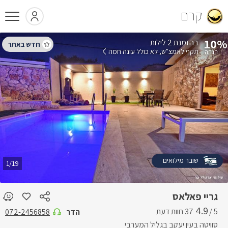
קרם
10%
בהזמנת 2 לילות
תקף לאמצ"ש
לא כולל עונה חמה
שובר מילואים
1/19
גריי פאלאס
4.9
5 /
הדר
072-2456858
סוויטה בעין יעקב בגליל המערבי