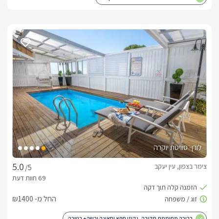
לורן- סוויטת יוקרה
צימר בצפון, עין יעקב
/5
החל מ- ₪1400
בריכה מחוממת מקורה, גקוזי ספא וסאונה יבשה+ רטובה