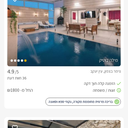
קומקום חשמלי, מכונת אספרסו, כלי מטבח ועוד וחדר רחצה מהודר 
עם מקלחון ראש גשם. 
מתחם החוץ
דק עץ מתפרש לכל אורך המתחם הענק, קירוי גבוהה ואיכותי, 
חלונות סובבים את המתחם ומשקיפים לעבר הנוף הפנורמי.במתחם 
החוץ המפנק של האחוזה תיהנו מבריכת שחייה מחוממת ומקורה, 
סביבה מיטות שיזוף, ערסל, פינת סעודה גדולה וריהוט גן איכותי. עוד 
מילה בוטיק
במתחם, סאונה יבשה מקצועית ולצדה סאונה רטובה מפנקת! 
תאורת לילה רומנטית וצמחייה מטופחת במקום.  
צימר בצפון, עין יעקב
/5
כלול באירוח
החל מ- ₪1800
כיבודי הבית; בקבוק יין משובח, חלב, ערכת תה/קפה, עוגיות ביתית, 
שוקולדים, פלטת פירות, חטיפים ושתייה קלה.בחדר הרחצה יחכו 
בריכה פרטית מחוממת מקורה, גקוזי ספא וסאונה
לכם מוצרי טואליטיקה דוגמת קרם גוף, סבון נוזלי, מלח אמבט, 
שמפו ועוד. תוספת תשלוםארוחת בוקר  עשירות.טיפולי עיסוי לגוף 
ולנפש.אירוח ילד ביחידה. 