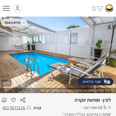
קרם
שובר מילואים
1/20
בריכת שחייה מחוממת ומקורה עם קירוי מודולרי וערסל
לורן- סוויטת יוקרה
5
5 /
צביה
052-9171226
סוויטה בעין יעקב בגליל המערבי