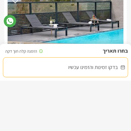
בברכה, צביה -
052-9171226
שקד סוויטת בוטיק
בדקו זמינות והזמינו עכשיו
צימר בצפון, עין יעקב
/5
החל מ- ₪1500
גקוזי ספא מפנק ובריכה מחוממת ומקורה