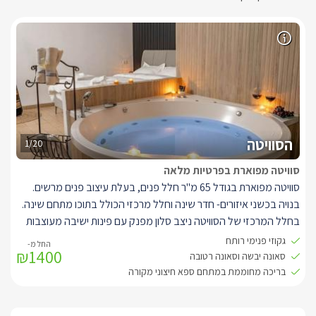
הסוויטה
1/20
סוויטה מפוארת בפרטיות מלאה
סוויטה מפוארת בגודל 65 מ"ר חלל פנים, בעלת עיצוב פנים מרשים.
בנויה בכשני איזורים- חדר שינה וחלל מרכזי הכולל בתוכו מתחם שינה.
בחלל המרכזי של הסוויטה ניצב סלון מפנק עם פינות ישיבה מעוצבות
וכורסת ישיבת בסגנון זברה, מסך LCD 65' עם חיבור לערוצי HOT.
גקוזי פנימי רותח
₪1400
בסמוך חלון הזזה ענק המשמש גם כמעבר נוסף למתחם החוץ.
סאונה יבשה וסאונה רטובה
עם ג'קוזי עגול מפנק, סטנד לתליית בגדים, מסך LCD "32.
בריכה מחוממת במתחם ספא חיצוני מקורה
לסוויטה מטבחון מאובזר הכולל קומקום חשמלי, מכונת אספרסו,מקרר,
מיקרוגל, כלי מטבח ועוד.