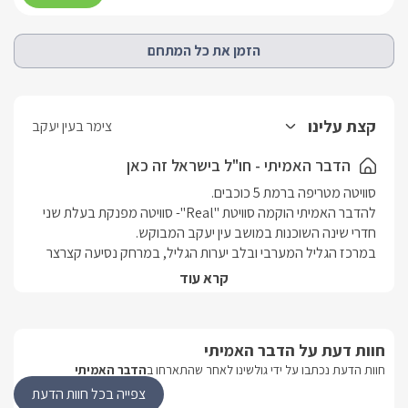
ועמדת כיור ובה יחכו לכם תמרוקי רחצה, מגבות רכות, וחלוקי רחצה.
החדרים ממוזגים ובעלי חיבור לאינטרנט אלחוטי. מכל אחד מהם ישנה
הזמן את כל המתחם
יציאה אל המרפסת החיצונית והבריכה הפרטית המחוממת (בעונה).
קצת עלינו
צימר בעין יעקב
הדבר האמיתי - חו"ל בישראל זה כאן
להדבר האמיתי הוקמה סוויטת "Real"- סוויטה מפנקת בעלת שני 
במרכז הגליל המערבי ובלב יערות הגליל, במרחק נסיעה קצרצר 
קרא עוד
מתאימה במיוחד לשני זוגות לאירוח רומנטי, וגם לאירוח משפחתי 
חוות דעת על הדבר האמיתי
מה שמייחד אותה הוא הנוף הפנורמי הצופה אל כל הגליל המערבי 
חוות הדעת נכתבו על ידי גולשינו לאחר שהתארחו ב
הדבר האמיתי
ועד הים, ושקיעות קסומות של הצפון שניתנות לצפייה מהחצר 
צפייה בכל חוות הדעת