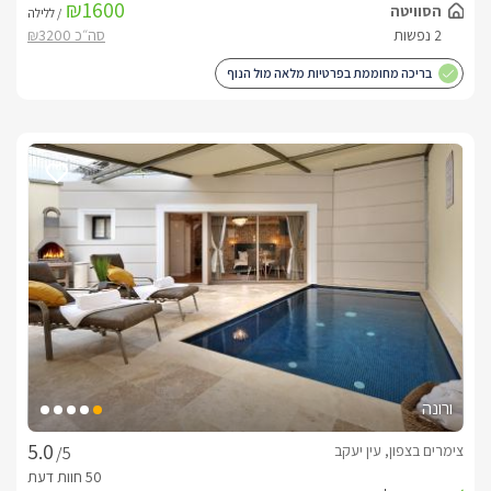
₪1600
הסוויטה
/ ללילה
לחצר תצאו דרך חלונות ההזזה הגדולים של כל אחד מחדרי השינה 
2 נפשות
במרכזה ניצבת בריכת שחייה פרטית ושקועה, מחוממת (בעונה) 
בריכה מחוממת בפרטיות מלאה מול הנוף
המגודרת במעקה זכוכית מרשים לשמירה על בטיחות מירבית ללא 
בצידה האחד של החצר הפרטית ניצבת פינת בוהו בסגנון סנטוריני 
עם וילונות לבנים קלאסיים וקסומים, עם כורסאות ראטן וקש, אהילים 
בצידה השני ניצבת פינת ישיבה זוגית עם כורסאות בד ראטן שחור 
ושולחן קפה תואם.
דגשים על מקום האירוח
עם הגעתכם למקום יחכו לכם שלל פינוקים כגון; בקבוק יין איכותי, 
ורונה
בתיאום מראש תוכלו ליהנות מארוחות מפנקות ועשירות. כמו כן, 
שלל סגנונות עיסויי לגוף ולנפש עומדים לרשותכם להזמנה עם 
צימרים בצפון, עין יעקב
/5
לציבור הדתי-  קיימת פלטה ומי חם לשבת, בית כנסת בקרבת מקום 