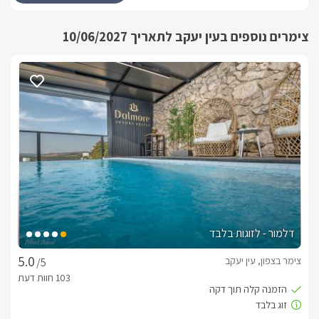
המתחם מקבל 2 ילדים החל מגיל 6 ומעלה בלבד !!!
צימרים נוספים בעין יעקב לתאריך 10/06/2027
סוויטת "Real"
עם אופי עיצובי מיוחד ועכשווי, בסגנון "בוהו שיק" באבזור מלא 
לסוויטה שני חדרי שינה מרווחים וזהים המעוצבים כשני חללי-open 
space נפרדים לשמירה על פרטיות, ויש בהם כל שתצטרכו על מנת 
במרכז כל חדר ניצבת מיטה זוגית מעוצבת בגוון שמנת בגימור קווי, 
מוצעת במצעים רכים ונעים בגוונים תואמים, עם מטבחון ובו מיני בר, 
כל זוג אורחים בסוויטה יהנה מחדר רחצה פרטי, הסגור עם דלתות 
זכוכית ווילון פנימי לאיטום ופרטיות, בו מקלחון זוגי עם שני ראשי 
גשם, שירותים, ועמדת כיור ובה יחכו לכם תמרוקי רחצה, מגבות 
דלמור - לזוגות בלבד
החדרים ממוזגים ובעלי חיבור לאינטרנט אלחוטי. מכל אחד מהם 
צימר בצפון, עין יעקב
/5
ישנה יציאה אל המרפסת החיצונית והבריכה הפרטית.
מרפסת נוף פנורמית פרטית