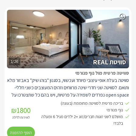
סוויטת REAL
1/26
סוויטה פרטית מול נוף פנורמי
סוויטה בעלת אופי עיצובי מיוחד ועכשווי, בסגנון "בוהו שיק" באבזור מלא
ותואם. לסוויטה שני חדרי שינה מרווחים וזהים המעוצבים כשני חללי-
open space נפרדים לשמירה על פרטיות, ויש בהם כל שתצטרכו על
מנת להפוך את החופשה שלכם למושלמת. במרכז כל חדר ניצבת
בריכה פרטית לסוויטה מחוממת (בעונה)
₪1800
מיטה זוגית מעוצבת בגוון שמנת בגימור קווי, מוצעת במצעים רכים ונעים
נוף פנורמי
בגוונים תואמים, עם מטבחון ובו מיני בר, כיור וערכה להכנת קפה ותה.
מושלם לשני זוגות חברים/זוג +2 ילדים מגיל 6 ומעלה
בלבד!
כל זוג אורחים בסוויטה יהנה מחדר רחצה פרטי, הסגור עם דלתות זכוכית
ווילון פנימי לאיטום ופרטיות, בו מקלחון זוגי עם שני ראשי גשם, שירותים,