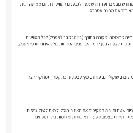
Fantasy יש בריכת שחייה פרטית מחוממת ומקורה לכל אחת (החל מחודש נובמבר ועד חודש אפריל)בפנים הסוויטות תיהנו ממיטה זוגית 
הסוויטות Romance ו- Fantasy מציעות כל אחת לאורחיהן בריכת שחייה מחוממת ומקורה בחורף (בין נובמבר לאפריל)לכל הסוויטות 
מצפה ג'קוזי ספא עצום מימדים, מחומם היטב ומקורה, עטוף בקירות זכוכית לצפייה בנוף המרהיב. פנים הסוויטות כולל אירוח חורפי מפנק, 
עם הגעתכם לאחוזה יחכו לכם בסוויטה שלל פינוקים כגון; בקבוק יין משובח, שוקולדים, עוגיות, מיץ טבעי, ערכת קפה, תמרוקי רחצה 
בסביבה הקרובה לאחוזת שאטו פרסטיז' תוכלו ליהנות משלל אטרקציות שטח ותיירות המקיפים את האיזור. תוכלו לצאת לטיולי ג'יפים 
תרי תיירות בצפון, מסעדות איכותיות ומקומות בילוי תוססים.