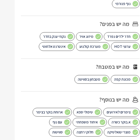
נוף פנורמי
מה יש בפנים?
חדר ילדים נפרד
מיזוג אויר
גקוזי ענק בחדר
ערוצי HOT
מערכת קולנוע
אינטרנט אלחוטי
מה יש במטבח?
מכונת קפה
מטבחון בסוויטה
מה יש בנוסף?
צימרים לאירועים
טיפולי ספא
ארוחת בוקר בצימר
א.בוקר כשרה
איחוד משפחתי
עם נוף
מוצרי טואלטיקה
חלוקי רחצה
סוויטות