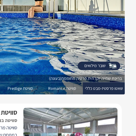
שובר מילואים
בריכת שחייה יוקרתית פרטית מחוממת(בעונה)
שאטו פרסטיז-מבט כללי
סוויטת Romance
סוויטת Prestige
סוויטת Prestige
סוויטה בנ
במתחם שאט