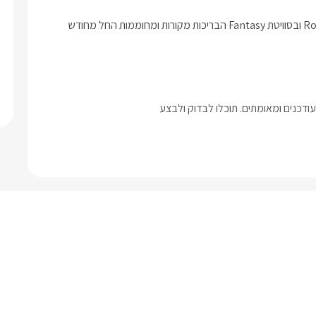
לכל הסוויטות בריכות פרטיות ומתחם גן פרטי צמוד.*בסוויטת Romance ובסוויטת Fantasy הבריכות מקורות ומחוממות החל מחודש 
דכנים ומאומתים. תוכלו לבדוק ולבצע