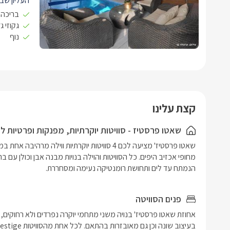
העליון שב
בריכה 
אנשים, מוק
החלל הפני
גקוזי ג
נוף
יוקרתי ביו
ישיבה.
חדר רחצה 
ישנה יציא
הסוויטה כו
קצת עלינו
אחד כולל מ
אוויר.
שאטו פרסטיז - סוויטות יוקרתיות, מפנקות ופרטיות ל
במתחם הגן
בבריכה גד
הנמתח עד לים ותחושת רומנטיקה נעימה ומסחררת.
לאפריל) ו
פנים הסוויטה