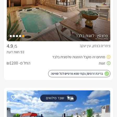
פרונסין - לזוגות בלבד
צימרים בצפון, עין יעקב
/5
החל מ- ₪1200
בריכת זרמים/ גקוזי ספא פרטיים לכל סוויטה
שובר מילואים