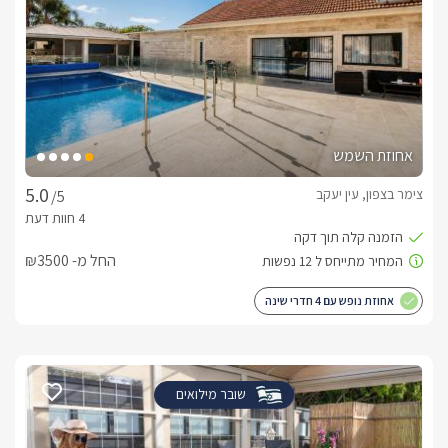
אחוזת השמש
צימר בצפון, עין יעקב
/5
החל מ- ₪3500
אחוזת נופש עם 4 חדרי שינה
שובר מילואים