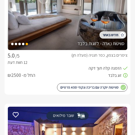
סוויטות נארה - לזוגות בלבד
צימרים בצפון, כפר חנניה (מעלה חן)
/5
החל מ- ₪2500
סוויטות יוקרה עם בריכה וגקוזי ספא פרטיים
שובר מילואים