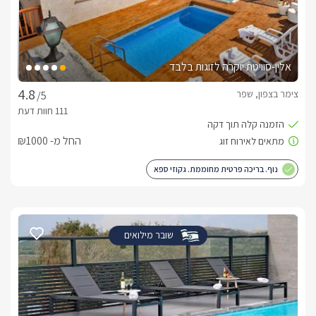
אלין-סוויטת יוקרה לזוגות בלבד
צימר בצפון, שפר
/5
החל מ- ₪1000
נוף. בריכה פרטית מחוממת. גקוזי ספא
שובר מילואים