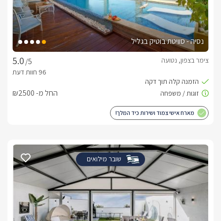
נסיה - סוויטת בוטיק בגליל
צימר בצפון, נטועה
/5
החל מ- ₪2500
מארח אישי צמוד ושירות כיד המלך!
שובר מילואים