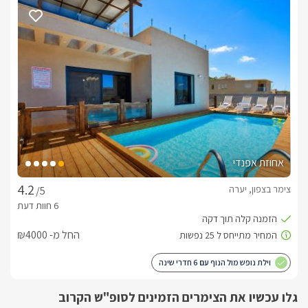
YES, ג'קוזי גדול ומפנק בחדר, מטבחון מאובזר, מכונת אספרסו 
משוכללת ובריכה מחוממת פרטית.
בחורף
כל יחידה מציעה לאורחיה פינוק חורפי מושלם בבריכה פרטית 
מחוממת ומקורה היטב.בנוסף, בחלק מהסוויטות תיהנו גם מפינוקי 
ספא שווים במיוחד, דוגמת ג'קוזי ספא, ג'קוזי זוגי בחדר וסאונה 
יבשה.
אחוזת אפנדי
דגשים על מקום האירוח
לינה + בקבוק יין משובח, סלסלת פירות העונה, שתייה קלה, 
צימר בצפון, יערה
/5
שוקולדים ועוגיות.בחדרי הרחצה תמצאו חלוקי רחצה רכים, מגבות 
פנים וגוף איכותיות, נרות ריחניים, תמרוקים ומוצרי טיפוח תוצרת ים 
המלח. תוספת תשלוםבתיאום מראש תוכלו לקבל ארוחת בוקר 
החל מ- ₪4000
מפנקת, התוגש אליכם ישירות לסוויטה או לשפת הבריכה.
וילת נופש מול הנוף עם 6 חדרי שינה
מיקום
גלו עכשיו את הצימרים הזמינים לסופ"ש הקרוב
בסביבתו של הישוב יערה אשר בגליל המערבי תוכלו להינות מטיולי 