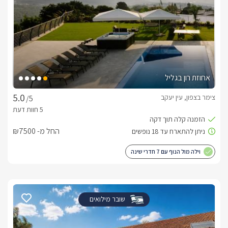
אחוזת רון בגליל
צימר בצפון, עין יעקב
/5
החל מ- ₪7500
וילה מול הנוף עם 7 חדרי שינה
שובר מילואים