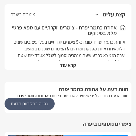
קצת עלינו
צימרים ביערה
אחוזת כתמר יפרח - צימרים יוקרתיים עם ספא פרטי
מלא בפינוקים
אחוזת כתמר יפרח  מונה כ-5 צימרים יוקרתיים בעלי עיצובים שונים 
ווילת אירוח אחת מפנקת ומרהיבה! הצימרים שוכנים במושב 
יערה הנמצא כרבע שעה מנהריה וסמוך לשלל אטרקציות שטח 
בגליל. כל סוויטה יוקרתית הנה פרטית לחלוטין, בעלת בריכה פרטית 
קרא עוד
מחוממת ומקורה ונוף גלילי משגע. הסוויטות מתאימות לזוגות 
ומשפחות, האחוזה מציעה לאורחיה מבחר טיפולים ועיסויים ובנוסף, 
ניתנת האפשרות לקישוטים מיוחדים לחוגגים אירוע מיוחד.
חוות דעת על אחוזת כתמר יפרח
חוות הדעת נכתבו על ידי גולשינו לאחר שהתארחו ב
אחוזת כתמר יפרח
היוקרתיות באחוזה
צפייה בכל חוות הדעת
הסוויטות(והוילה) באחוזת כתמר יפרח שונות בעיצובן ובאבזורן, כל 
סוויטה יוקרתית ומציעה חווית אירוח עפ"י עולמה ובסגנון הייחודי לה. 
בדומה לכולן תמצאו מיטת קינג סייז גדולה ונעימה, פינת ישיבה 
צימרים נוספים ביערה
מסוגננת, טיפולי ספא לבחירתכם, טלוויזית LCD עם חיבור לערוצי 