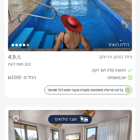
הילת השחר
צימר בצפון, עין יעקב
/5
החל מ- ₪1500
בריכה פרטית מחוממת מקורה וגקוזי ספא לכל סוויטה
שובר מילואים