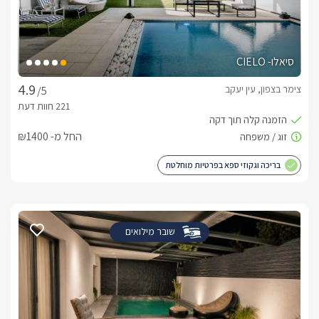
סיאלו- CIELO
צימר בצפון, עין יעקב
/5
החל מ- ₪1400
בריכה וגקוזי ספא בפרטיות מוחלטת
שובר מילואים