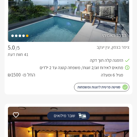
הדבר האמיתי
צימר בצפון, עין יעקב
/5
החל מ- ₪1500
סוויטה פרטית לזוגות ומשפחות
שובר מילואים