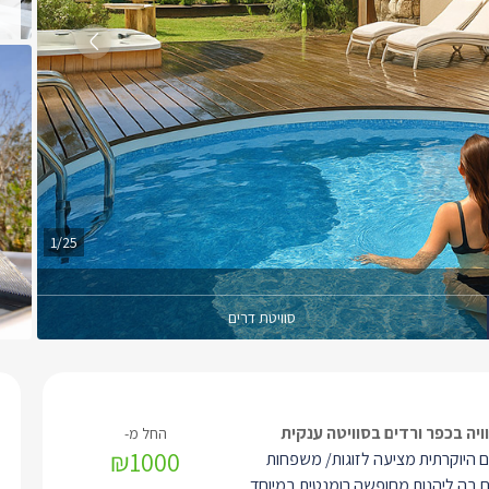
1/25
סוויטת דרים
יה בכפר ורדים בסוויטה ענקית
₪1000
ים היוקרתית מציעה לזוגות/ משפחות
בה ליהנות מחופשה רומנטית במיוחד,