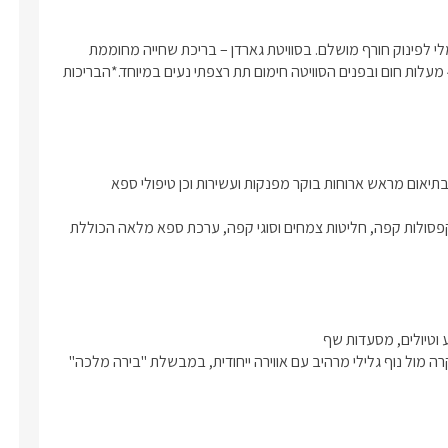
בסוויטת דרים – בריכת שחייה ומפל מחוממת ל32 מעלות וקמין חשמלי לפינוק חורף מושלם. בסוויטת גארדן – בריכת שחייה מחוממת 
ומקורה, ג'קוזי ספא עם 5 מקומות ישיבה לעיסויים שונים המגיע ל-40 מעלות חום ובפנים הסוויטה חימום תת רצפתי נעים במיוחד.*הבריכות 
בכל אחת מהסוויטות תיהנו מפרטיות מוחלטת, פינת ברביקיו חדשה, בתיאום מראש ארוחות בוקר מפנקות ועשירות וכן טיפולי ספא 
לינה + בקבוק יין משובח, שתייה קלה וחלב, ערכת קפה עשירה עם קפסולות קפה, חליטות צמחים וסוגי קפה, ערכת ספא מלאה הכוללת 
מהטובות בצפון ונוף גלילי משגע.בנוסף תוכלו ליהנות מבירת בוטיק קרה מול נוף גלילי מרהיב עם אווירה ייחודית, במבשלת "בירה מלכה" 