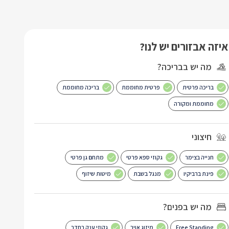
איזה אבזורים יש לנו?
מה יש בבריכה?
בריכה פרטית
פרטית מחוממת
בריכה מחוממת
מחוממת ומקורה
חיצוני
חנייה בצימר
גקוזי ספא פרטי
מתחם גן פרטי
פינת ברביקיו
מנגל בשבת
מיטות שיזוף
מה יש בפנים?
Free Standing
מיזוג אויר
גקוזי ענק בחדר