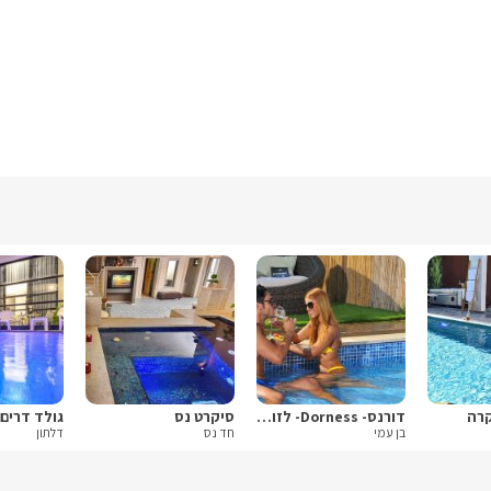
קרה
דורנס- Dorness- לזוגות בלבד
סיקרט נס
גולד דרים 
בן עמי
חד נס
דלתון