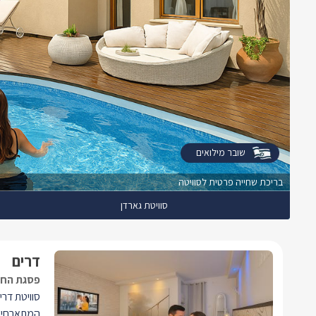
שובר מילואים
בריכת שחייה פרטית לסוויטה
סוויטת גארדן
דרים
פסגת החוו
סוויטת דר
המתארחים 