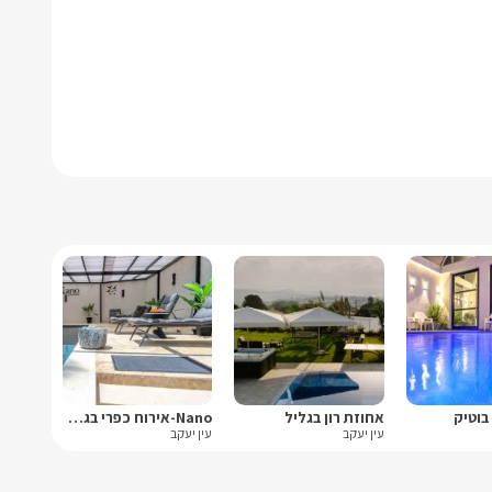
בוטיק
אחוזת רון בגליל
Nano-אירוח כפרי בגליל
עין יעקב
עין יעקב