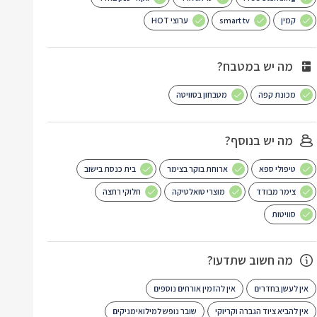
קמין
smart tv
ערוצי HOT
מה יש במטבח?
מכונת קפה
מטבחון בסוויטה
מה יש בנוסף?
טיפולי ספא
ארוחת בוקר בצימר
בית כנסת בישוב
צימר מבודד
מוצרי טואלטיקה
חלוקי רחצה
סוויטות
מה חשוב שתדעו?
אין לעשן בחדרים
אין להזמין אורחים נוספים
אין להביא ציוד הגברה וקריוקי
שובר נופש למילואימניקים