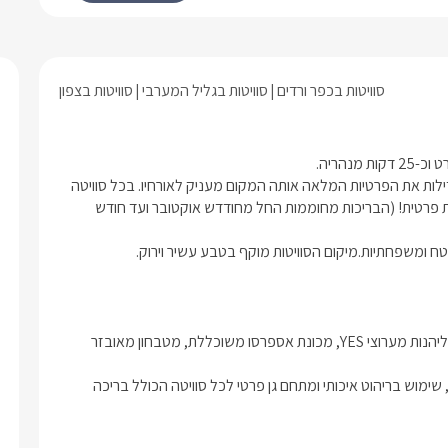
בטכנולוגיית HD, ממיר הקלטה וספריית סרטים
עשירה לצפייה ב SMARTTV בגודל 42 אינצ'
וצב הכולל מיני בר.
לסוויטה בנוי על דק גדול הנושק לצמחייה
סוויטות בכפר ורדים
סוויטות בגליל המערבי
סוויטות בצפון
פעת, כאשר במרכזו ניצבת בריכת השחייה
חוממת בעונה (חודשים אוקטובר- מאי)
וזי ספא ופינות מנוחה מפנקות.
שתי הסוויטות במתחם היוקרה ממוקמות ממש על קצה ההר וכך מגדילות את הפרטיות המלאה אותה המקום מעניק לאורחיו. בכל סוויטה 
תיהנו ממתחם גן מטופח, פינות ישיבה בעיצוב יוקרתי ובריכה מחוממת פרטית! (הבריכות מחוממות החל מחודדש אוקטובר ועד חודש 
טח ומשפחתיות.מיקום הסוויטות מוקף בטבע עשיר וירוק.
הסוויטות מתאימות לזוגות ומציעות רומנטיקה ואינטימיות בשפע. ניתן ליהנות מערוצי YES, מכונת אספרסו משוכללת, מטבחון מאובזר 
הסוויטות ממוקמות בנפרד זו מזו ומציעות לאורחיהן בר פינוקים עשיר, שימוש בריהוט איכותי ומתחם גן פרטי לכל סוויטה הכולל בריכה 