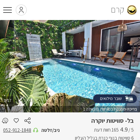
קרם
שובר מילואים
1/17
בריכה מפנקת בסוויטת מיכאלה 1
בל- סוויטות יוקרה
4.9
5 /
ניב/זלטה
052-912-1848
6 סוויטות בנוף כנרת בגליל העליון