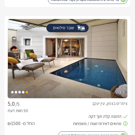
שובר מילואים
ורונה
צימרים בצפון, עין יעקב
/5
החל מ- ₪1500