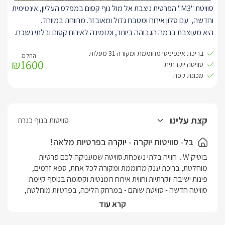
סוויטת "M3" הפרטית ניצבת אל מול נוף קסום במפלס העליון, אינטימית
בנוסף, קיים חדר שינה עם חדר רחצה מפואר , להזמנת החדר הנוסף
וחדשה, עם סלון אירוח ומטבח גדול ומאובזר. מרווחת במיוחד.
בתיאום מול בעל המתחם ובתוספת תשלום.
היא מעוצבת ברמה הגבוהה ביותר, ומזמינה לאירוח קסום ובלתי נשכח.
עם סלון אירוח מרווח, ובו טלוויזיה SMART חדישה וגדולה המחוברת
בריכת אינפיניטי מחוממת ומקורה 31 מעלות
לאנטרנט אלחוטי.
₪1600
סוויטה יוקרתית
מטבח מאובזר עם מכונת אספרסו חדשה וקפסולות, תנור ומיקרוגל,
מכונת קפה
מקרר, וכלי הגשה לשימוש המתארחים. בנוסף, שולחן אוכל.
בחדר השינה היוקרתי ניצבת מיטת קינג סייז מפנקת ורכה, עם מזרן
איכותי מוצע במצעים נעים ואיכותיים, עם טלוויזיה חדישה חכמה,
מחוברת לאינטרנט אלחוטי.
קצת עלינו
סוויטות בנוף כנרת
עם אבזור מלא ויוקרתי, עם כורסאות זוגיות, שטיחים ומראות, עציצי נוי
ותאורה מיוחדת.
בל- סוויטות יוקרה - יוקרה בפרטיות מלאה!
לסוויטה חדר רחצה מרווח וגדול במיוחד בו תמצאו עם שירותים, כיור זוגי
בוטיק W... חוויה בלתי נשכחת.סוויטה שמעניקה לכם פרטיות 
מהודר, עם מראות מעוצבות, ואמבט אליפסה קרמי מיוחד.
מוחלטת, בריכת ענק מחוממת ומקורה לכל אחת, ספא זרמים, 
פינות ישיבה יוקרתיות וחווית אירוח רומנטית וקסומה.בנוסף קיימת 
סוויטה חדשה - סוויטת שוהם - במרחק הליכה, בפרטיות מוחלטת, 
בריכה מחוממץ, ג'קוזי ספא ושפע פינוקים
קרא עוד