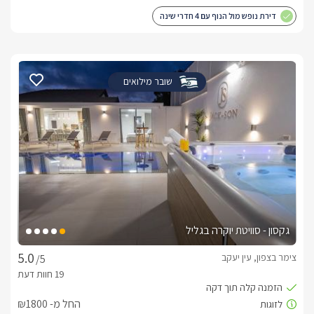
דירת נופש מול הנוף עם 4 חדרי שינה
שובר מילואים
גקסון - סוויטת יוקרה בגליל
צימר בצפון, עין יעקב
/5
החל מ- ₪1800