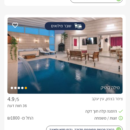
שובר מילואים
מילה בוטיק
צימר בצפון, עין יעקב
/5
החל מ- ₪1800
בריכה פרטית מחוממת מקורה, גקוזי ספא וסאונה