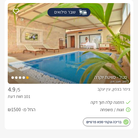
ישיבה מפוארת, מערכת קולנוע ביתית, קמין דו צדדי הפונה לסלון 
שובר מילואים
ענק ומאובזר בכל העולה על דעתכם, מכונת אספרסו חדשה, בר 
בריכת פסיפס יוקרתית מחוממת ומקורה באמצעות טכנולוגיה 
לבחירתכם, ג'קוזי ספא זרמים ענק ומקורה, פינות ישיבה וקונכיות, 
פונג.
סגול - סוויטת יוקרה
צימר בצפון, עין יעקב
/5
דגשים על מקום האירוח
להשלמת חווית האירוח המושלמת כמו שסוויטת W שמה לנגד עיניה 
לשירותכם מגוון ארוחות שף מיוחדות וארוחות בוקר הניתנות להזמנה 
החל מ- ₪1500
בכל שעה. בנוסף ניתן להתפנק בעיסוי מקצועי בהזמנה מראש.
בריכה וגקוזי ספא פרטיים
מיקום