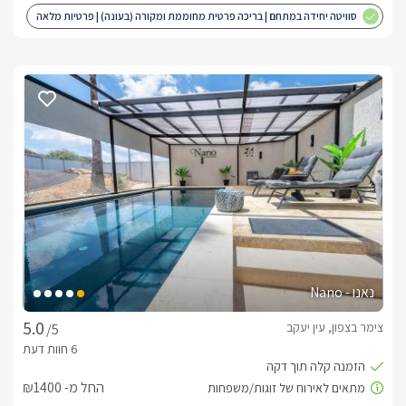
סוויטה יחידה במתחם | בריכה פרטית מחוממת ומקורה (בעונה) | פרטיות מלאה
| מותאם לציבור הדתי
נאנו - Nano
צימר בצפון, עין יעקב
/5
החל מ- ₪1400