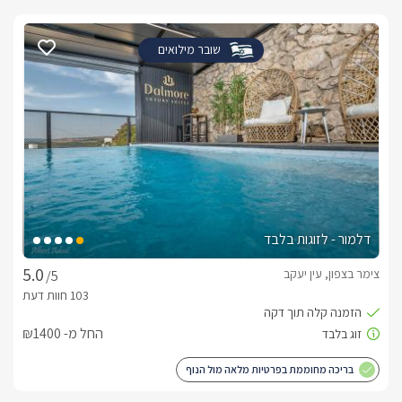
שובר מילואים
דלמור - לזוגות בלבד
צימר בצפון, עין יעקב
/5
החל מ- ₪1400
בריכה מחוממת בפרטיות מלאה מול הנוף