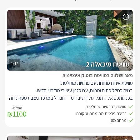
סוויטת מיכאלה 2
1/12
פאר ושלווה בסוויטת בוטיק אינטימית
סוויטת אירוח מרווחת עם פרטיות מוחלטת.
בנויה כחלל פתוח ומרווח, עם סגנון עיצובי מודרני וחדיש.
בכניסתכם אליה תגלו סלון ישיבה מרווח וגדול במרכזו ניצבת ספה נוחה
במיוחד בצבע אפור מבד איכותי עם גימורים בצבע שחור.
סוויטה בפרטיות מוחלטת
₪1100
עם תאורה דקורטיבית מיוחדת ואלמנטים עיצוביים המתחילים בשולחן
בריכה פרטית מחוממת ומקורה
הקפה, המזנון והקיר המעוצב.
מרחב מוגן
למול הסלון ניצב מטבח מאובזר בגווני עץ ואפור, עם שילוב ארונות
שחורים ושיש ייחודי, המטבח מאובזר וכולל מכונת קפה, מיני בר, כיריים