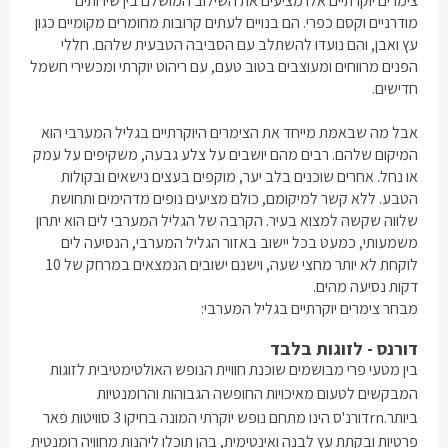
צימרים יוקרתיים אלו מציעים את השילוב המושלם בין שירותים
מודרניים וקסם כפרי. הם בנויים לעתים קרובות מחומרים מקומיים כגון
עץ ואבן, והם נועדו להשתלב עם הסביבה הטבעית שלהם. חללי
הפנים מרווחים ומעוצבים בטוב טעם, עם ריהוט יוקרתי ומכשירי חשמל
חדישים.
אבל מה שבאמת מייחד את הצימרים היוקרתיים בגליל המערבי הוא
המיקום שלהם. רבים מהם יושבים על צלע גבעה, משקיפים על עמק
או נחל. אחרים שוכנים בלב יער, מוקפים בעצים נישאים ובקולות
הטבע. ללא קשר למיקומם, כולם מציעים נופים מדהימים ותחושת
שלווה שקשה למצוא בעיר. הקרבה של הגליל המערבי לים הוא יתרון
משמעותי, כמעט בכל יישוב באזור הגליל המערבי, הנסיעה לים
לוקחת לא יותר מחצי שעה, וישנם ישובים הנמצאים במרחק של 10
דקות נסיעה מהים.
מבחר צימרים יוקרתיים בגליל המערבי:
דורנס - לזוגות בלבד
בין מטעי פרי מבושמים שוכנת חוויית הנופש האולטימטיבית לזוגות
המבקשים לטעום מאיכויות החופשה הגבוהות והרומנטיות
ביותר.rnדורנ'ס הינו מתחם נופש יוקרתי המונה בחיקו 3 סוויטות פאר
פרטיות ובקתת עץ לבנה ואינטימית, בהן תוכלו ליהנות מחוויה רומנטית