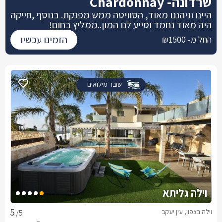
שרדונה- Chardonnay
היינו וניהננו מאוד, הסוויטה ממש מפנקת. בנוסף ,חייקה
היה מאוד נחמד וסייע לנו המון..ממליץ בחום!
הזמינו עכשיו
החל מ- ₪1500
שובר מילואים
וילה גליתא
וילה בצפון, עין יעקב
/5