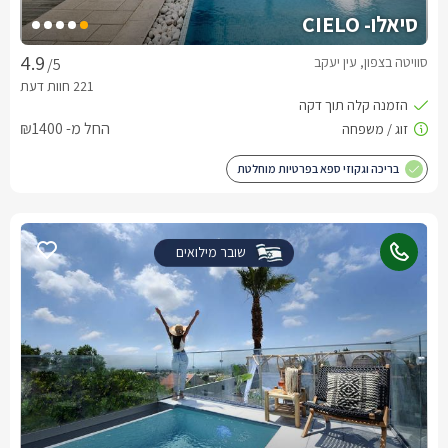
סיאלו- CIELO
סוויטה בצפון, עין יעקב
/5
החל מ- ₪1400
בריכה וגקוזי ספא בפרטיות מוחלטת
שובר מילואים