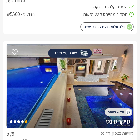
החל מ- ₪5500
וילה חלומית עם 7 חדרי שינה
שובר מילואים
סיקרט נס
סוויטות בצפון, חד נס
/5