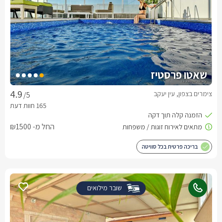
שאטו פרסטיז
צימרים בצפון, עין יעקב
/5
החל מ- ₪1500
בריכה פרטית בכל סוויטה
שובר מילואים