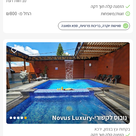
החל מ- ₪800
סוויטות יוקרה, בריכות פרטיות, ספא וסאונה
נובוס לקשורי-Novus Luxury
בקתות עץ בצפון, ירכא