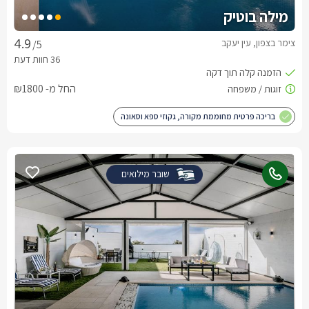
מילה בוטיק
צימר בצפון, עין יעקב
/5
החל מ- ₪1800
בריכה פרטית מחוממת מקורה, גקוזי ספא וסאונה
שובר מילואים