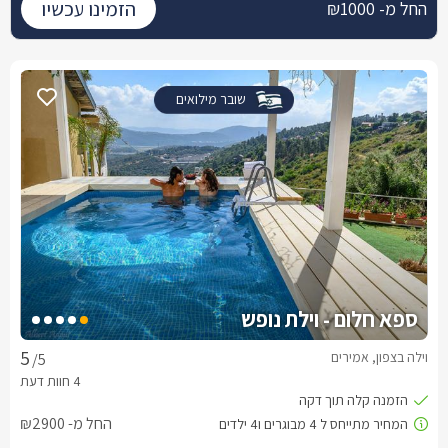
הזמינו עכשיו
החל מ- ₪1000
שובר מילואים
ספא חלום - וילת נופש
וילה בצפון, אמירים
/5
החל מ- ₪2900