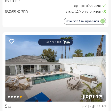
החל מ- ₪2500
וילה מפנקת עם 7 חדרי שינה
שובר מילואים
וילה גקסון
וילה בצפון, עין יעקב
/5