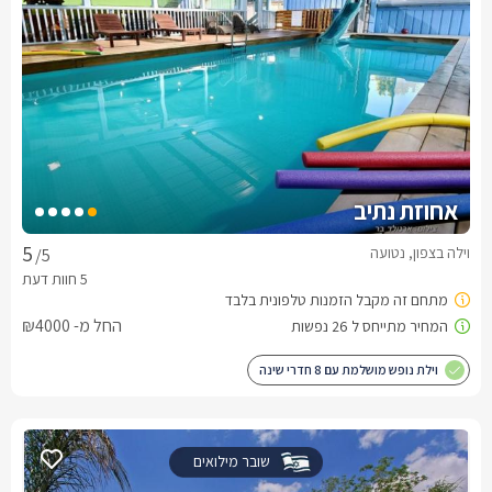
אחוזת נתיב
וילה בצפון, נטועה
/5
החל מ- ₪4000
וילת נופש מושלמת עם 8 חדרי שינה
שובר מילואים