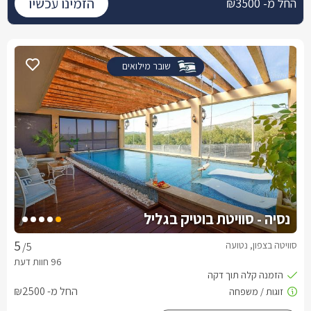
הזמינו עכשיו
החל מ- ₪3500
שובר מילואים
נסיה - סוויטת בוטיק בגליל
סוויטה בצפון, נטועה
/5
החל מ- ₪2500