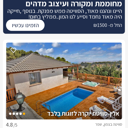
מחוממת ומקורה ועיצוב מדהים
היינו ונהננו מאוד, הסוויטה ממש מפנקת. בנוסף ,חייקה
היה מאוד נחמד וסייע לנו המון..ממליץ בחום!
הזמינו עכשיו
החל מ- ₪1500
אלין-סוויטת יוקרה לזוגות בלבד
סוויטה בצפון, שפר
/5