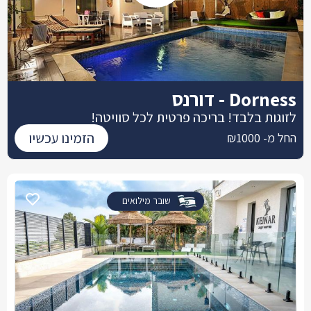
Dorness - דורנס
לזוגות בלבד! בריכה פרטית לכל סוויטה!
הזמינו עכשיו
החל מ- ₪1000
שובר מילואים