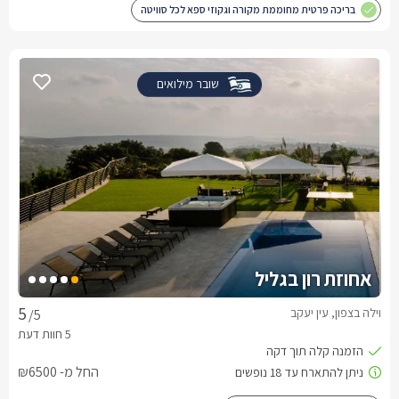
בריכה פרטית מחוממת מקורה וגקוזי ספא לכל סוויטה
שובר מילואים
אחוזת רון בגליל
וילה בצפון, עין יעקב
/5
החל מ- ₪6500