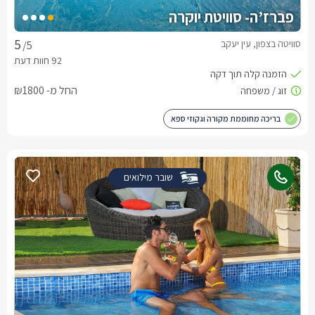
פברז’ה- סוויטת יוקרה
סוויטה בצפון, עין יעקב
/5
החל מ- ₪1800
בריכה מחוממת מקורה וגקוזי ספא
שובר מילואים