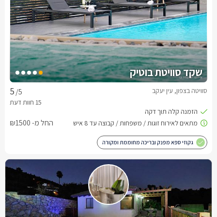
שקד סוויטת בוטיק
סוויטה בצפון, עין יעקב
/5
החל מ- ₪1500
גקוזי ספא מפנק ובריכה מחוממת ומקורה