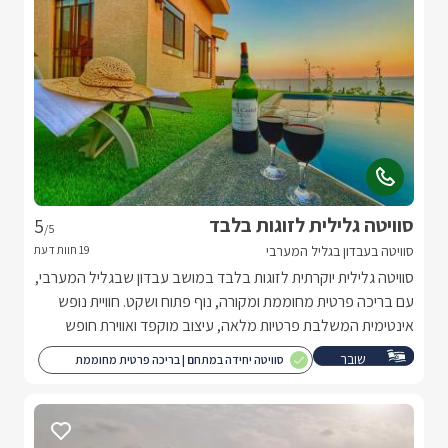
סוויטה גלילית לזוגות בלבד
5
/5
סוויטה בעבדון בגליל המערבי
סוויטה גלילית יוקרתית לזוגות בלבד במושב עבדון שבגליל המערבי,
עם בריכה פרטית מחוממת ומקורה, נוף פתוח ושקט. חוויית נופש
אינטימית המשלבת פרטיות מלאה, עיצוב מוקפד ואווירת חופש
רגועה מול הטבע.
שובר
סוויטה יחידה במתחם | בריכה פרטית מחוממת
מילואים
ומקורה (בעונה) | פרטיות מלאה | מותאם לציבור
הדתי