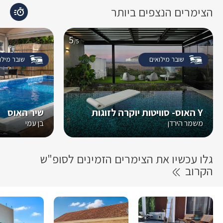
הצימרים הנצפים ביותר
5
/5
שובר מילואים
שובר מילו
Y האוס- סוויטות יוקרה לזוגות
שיר האוס
משמר הירדן
בן עמי
גלו עכשיו את הצימרים הזמינים לסופ"ש
הקרוב