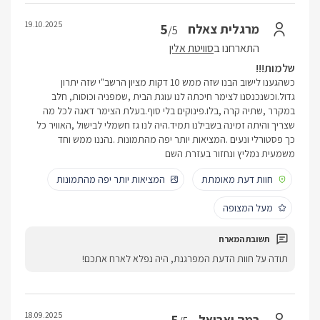
19.10.2025
5
מרגלית צאלח
/5
התארחנו ב
סוויטת אלין
שלמות!!!
כשהגענו לישוב הבנו שזה ממש 10 דקות מציון הרשב"י שזה יתרון
גדול.וכשנכנסנו לצימר חיכתה לנו עוגת הבית ,שמפניה וכוסות, חלב
במקרר ,שתיה קרה ,בלו.פינוקים בלי סוף.בעלת הצימר דאגה לכל מה
שצריך והיתה זמינה בשבילנו תמיד.היה לנו גז חשמלי לבישול ,האוויר כל
כך פסטורלי ונעים .המציאות יותר יפה מהתמונות .נהננו ממש וחד
משמעית נמליץ ונחזור בעזרת השם
חוות דעת מאומתת
המציאות יותר יפה מהתמונות
מעל המצופה
תודה על חוות הדעת המפרגנת, היה נפלא לארח אתכם!
18.09.2025
רמה ואריאל