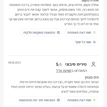
אחלה מקום
אחלה מקום, אירוח נעים, ארוחת בוקר מושלמת ועשירה, בריכה מחוממת
וזה ממש כיף, חדר פשוט ומספק, אפשר לשפר קצת את זרם המים
במקלחתמבחינת מיקום לא מאוד מבודד (כלומר אפשר לעבור ברחוב
ולהסתכל לתוך מתחם הבריכה) אבל גם נמצא ברחוב שנדמה שאין שם אף
אחד אז זה לא כל כך הפריע
חוות דעת מאומתת
התמונות משקפות חלקית
שווה כל שקל
08.08.2023
5
מירית סיבוני
/5
התארחנו ב
סוויטת אדל
היה מצוין
הצימר היה נקי מאוד ויוקרתי, הבריכה כמו שהובטח הייתה פרטית
ומתאימה לכאלה ששומרים על צניעות. בעלת הצימר הייתה זמינה תמיד
ונחמדה, ממליצים מאוד להגיע
חוות דעת מאומתת
המציאות יותר יפה מהתמונות