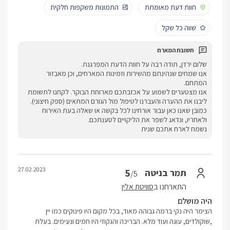
חוות דעת מאומתת
התמונות משקפות חלקית
שווה כל שקל
שלום ירדן, תודה רבה על חוות הדעת המפרגנת.
אנו שמחים שנהינתם מהשירות וזמינות המארחים, וכן מאבזור
המתחם.
אנו מצטערים לשמוע על אכזבתכם מארוחת הבוקר. לקחנו לתשומת
ליבנו את ההערה והעברנו לטיפול מול הגורם המתאים (ספק חיצוני).
כמובן שאנו כאן עבור אורחינו לכל בקשה או שאלה בעת האירוח
ולאחריו, ונדאג לשפר את הליקויים לטענתכם.
נשמח לארח אתכם שנית
27.02.2023
5
תמר בניטה
/5
התארחנו ב
סוויטת אלין
היה מושלם
הצימר היה נקי ברמה גבוהה מאוד, בכל מקום היו פינוקים כמו יין
,שוקולדים, עוגה ועוד מלא. הבריכה והגקוזי היו חמים ונעימים. בעלת