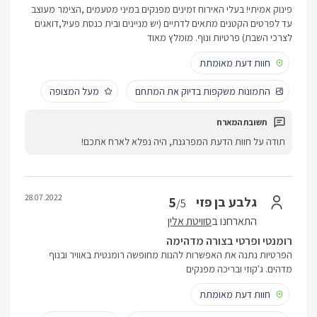
פינוק אמיתי! בעלי האירוח זמינים מפנקים במיני מטעמים ,הצימר מעוצב
עד לפרטים הקטנים מתאים לדתיים (יש מניינים ובית כנסת פעיל,דואגים
לצרכי השבת) פרטיות ונוף. מומלץ מאוד
חוות דעת מאומתת
התמונות משקפות בדיוק את המתחם
מעל המצופה
תודה על חוות הדעת המפרגנת, היה נפלא לארח אתכם!
28.07.2022
5
גלבע בן פזי
/5
התארחנו ב
סוויטת אלין
רומנטי ופרטי בצורה מדהימה
הפרטיות נתנה את האפשרות להנות מחופשה רומנטית באוויר ובנוף
מדהים. ג'קוזי ובריכה מפנקים
חוות דעת מאומתת