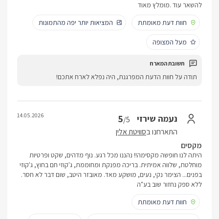
להשאר עוד .מומלץ מאוד
חוות דעת מאומתת
המציאות יותר יפה מהתמונות
מעל המצופה
תודה על חוות הדעת המפרגנת, היה נפלא לארח אתכם!
14.05.2026
5
נעמה שירזי
/5
התארחנו ב
סוויטת אלין
מקסים
היתה לנו חופשה מקסימה!! נהננו מכל רגע. נוף מדהים, שקט ופרטיות
מוחלטת, שלווה אמיתית. בריכה מפנקת ומחוממת, ג'קוזי חם בחוץ, ג'קוזי
בפנים... הצימר נקי, נעים, מושקע מאד. מאובזר היטב, שום דבר לא חסר.
ללא ספק נחזור שוב בע"ה
חוות דעת מאומתת