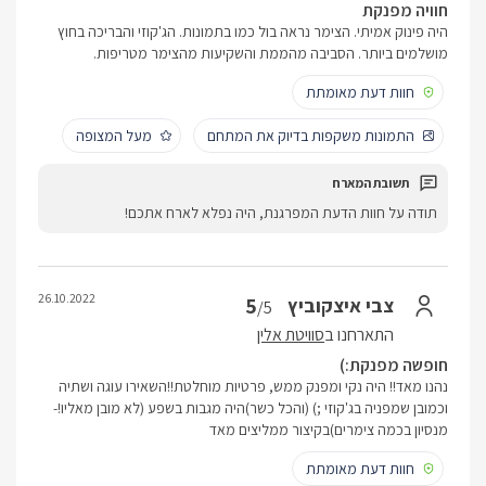
חוויה מפנקת
היה פינוק אמיתי. הצימר נראה בול כמו בתמונות. הג'קוזי והבריכה בחוץ
מושלמים ביותר. הסביבה מהממת והשקיעות מהצימר מטריפות.
חוות דעת מאומתת
התמונות משקפות בדיוק את המתחם
מעל המצופה
תודה על חוות הדעת המפרגנת, היה נפלא לארח אתכם!
26.10.2022
5
צבי איצקוביץ
/5
התארחנו ב
סוויטת אלין
חופשה מפנקת:)
נהנו מאד!! היה נקי ומפנק ממש, פרטיות מוחלטת!!השאירו עוגה ושתיה
וכמובן שמפניה בג'קוזי ;) (והכל כשר)היה מגבות בשפע (לא מובן מאליו!-
מנסיון בכמה צימרים)בקיצור ממליצים מאד
חוות דעת מאומתת