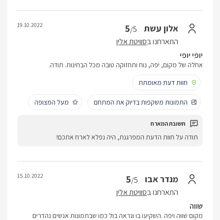
19.10.2022
5
אלון עשת
/5
התארחנו ב
סוויטת אלין
יופי יופי
אחלה של מקום, יפה, נוח ותחזוקה טובה מכל הבחינות. תודה.
חוות דעת מאומתת
התמונות משקפות בדיוק את המתחם
מעל המצופה
תודה על חוות הדעת המפרגנת, היה נפלא לארח אתכם!
15.10.2022
5
מנדר אבו
/5
התארחנו ב
סוויטת אלין
שווה
מקום שווה ויפה .השקיעו בו ונראה בול כמו שבתמונות אנשים נהדרים