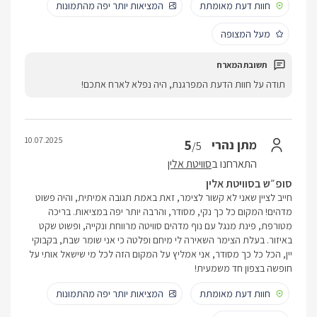
חוות דעת מאומתת
המציאות יותר יפה מהתמונות
מעל המצופה
תודה על חוות הדעת המפרגנת, היה נפלא לארח אתכם!
10.07.2025
5
מתן נהרי
/5
התארחנו ב
סוויטת אלין
סופ״ש בסוויטת אלין
חייב לציין שאני לא קשור לצימר, זאת באמת תגובה אמיתית, והיה פשוט
מדהים! המקום כל כך נקי, מסודר, והרבה יותר יפה במציאות. בריכה
מטורפת, פינת מנגל עם נוף מדהים סוויטה מרווחת ונקייה, ופשוט שקט
באיזור. בעלת הצימר השאירה לי מיחם ופלטה כי אני שומר שבת, בקבוקי
יין, הכל כל כך מסודר, אני אמליץ על המקום הזה לכל מי שישאל אותי על
חופשה בצפון חד משמעית!
חוות דעת מאומתת
המציאות יותר יפה מהתמונות