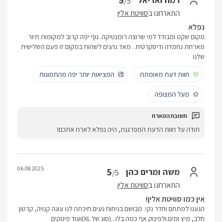
5
/5
התארחנו ב
סוויטת אלין
נפלא
מקום שקט ומבודד למי שרוצה רומנטיקה. נוף יפה קרוב למקומות תיור
מארחת נחמדה ודיסקרטית . מאד נהנים לשהות במקום זו פעם השלישית
שלנו
חוות דעת מאומתת
המציאות יותר יפה מהתמונות
מעל המצופה
תודה על חוות הדעת המפרגנת, היה נפלא לארח אתכם!
06.08.2025
5
משה ומרים כהן
/5
התארחנו ב
סוויטת אלין
אין כמו סוויטת אלין!
הגענו למתחם וחדר נקי. מבושם בניחוח נעים.חיכתה לנו עוגה קנויה, קרטון
חלב, מיץ ומים.ולפינוק אף כמה בלו...(סוג של XL)ועוד פינוקים