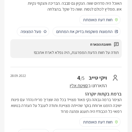
האוכל היה מדהים שווה .הנקיון גם סבבה .הבריכה והגקוזי נקיות
אש..ממליץ לכולם לנסות .שווה כל שקל .בהצלחה
חוות דעת מאומתת
התמונות משקפות בדיוק את המתחם
מעל המצופה
תודה על חוות הדעת המפרגנת, היה נפלא לארח אתכם!
28.09.2022
4
ויקי טייב
/5
התארחנו ב
סוויטת אלין
ברמת בקתות יוקרה!
הצימר ברמה גבוהה נקי מאוד מצוייד בכל מה שצריך מריח נהדר עם פינות
ישיבה הזמנו ארוחת בוקר שהייתה מצויינת ותודה לענבל על העזרה בנושא
רפואי כל הכבוד!! היה תענוג ומהנה מרוד
חוות דעת מאומתת