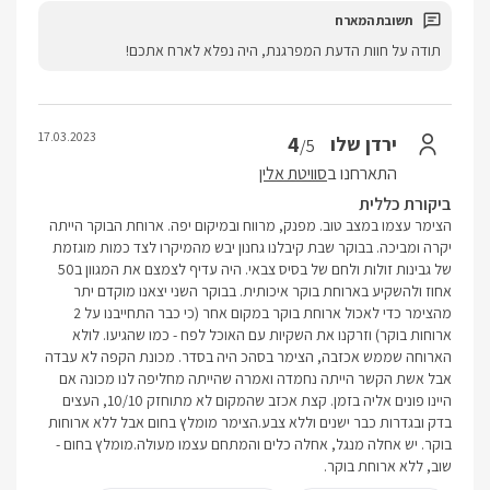
תודה על חוות הדעת המפרגנת, היה נפלא לארח אתכם!
17.03.2023
4
ירדן שלו
/5
התארחנו ב
סוויטת אלין
ביקורת כללית
הצימר עצמו במצב טוב. מפנק, מרווח ובמיקום יפה. ארוחת הבוקר הייתה
יקרה ומביכה. בבוקר שבת קיבלנו גחנון יבש מהמיקרו לצד כמות מוגזמת
של גבינות זולות ולחם של בסיס צבאי. היה עדיף לצמצם את המגוון ב50
אחוז ולהשקיע בארוחת בוקר איכותית. בבוקר השני יצאנו מוקדם יתר
מהצימר כדי לאכול ארוחת בוקר במקום אחר (כי כבר התחייבנו על 2
ארוחות בוקר) וזרקנו את השקיות עם האוכל לפח - כמו שהגיעו. לולא
הארוחה שממש אכזבה, הצימר בסהכ היה בסדר. מכונת הקפה לא עבדה
אבל אשת הקשר הייתה נחמדה ואמרה שהייתה מחליפה לנו מכונה אם
היינו פונים אליה בזמן. קצת אכזב שהמקום לא מתוחזק 10/10, העצים
בדק ובגדרות כבר ישנים וללא צבע.הצימר מומלץ בחום אבל ללא ארוחות
בוקר. יש אחלה מנגל, אחלה כלים והמתחם עצמו מעולה.מומלץ בחום -
שוב, ללא ארוחת בוקר.