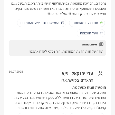
נחמדים...הבריכה מחוממת ונקייה.הג'קוזי חוויתי ביותר.המגבות בשפע.גם
הסבונים והשמפואף חלוקי רחצה...כרית אורתופדית לשינה טובה.בקיצור-
נופש מושלם, מפנק וחלומי!!!ממליצה מאוד!!!
חוות דעת מאומתת
המציאות יותר יפה מהתמונות
מעל המצופה
תודה על חוות הדעת המפרגנת, היה נפלא לארח אתכם!
30.07.2025
5
עדי יחזקאל
/5
התארחנו ב
סוויטת אלין
חופשה זוגית מושלמת
המקום שמור ויפה התמונות בדיוק כמו המציאות! הבריכה המחוממת
הפרטית היא השדרוג של החופשה ללא ספק. השתמשנו בה בכל שעות
היום. הגקוזי החיצוני מפנק בטירוף. הכל נקי. פינקו אותנו ביין טוב ומלא
קפסולות קפה. טלביזיה עם הכל. בקיצור - שווה שווה ונחזור בודאות!