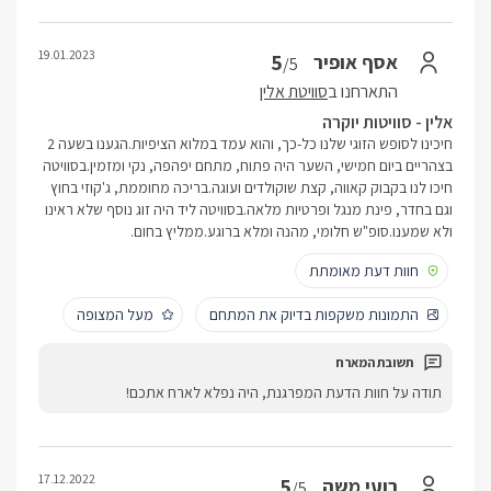
19.01.2023
5
אסף אופיר
/5
התארחנו ב
סוויטת אלין
אלין - סוויטות יוקרה
חיכינו לסופש הזוגי שלנו כל-כך, והוא עמד במלוא הציפיות.הגענו בשעה 2
בצהריים ביום חמישי, השער היה פתוח, מתחם יפהפה, נקי ומזמין.בסוויטה
חיכו לנו בקבוק קאווה, קצת שוקולדים ועוגה.בריכה מחוממת, ג'קוזי בחוץ
וגם בחדר, פינת מנגל ופרטיות מלאה.בסוויטה ליד היה זוג נוסף שלא ראינו
ולא שמענו.סופ"ש חלומי, מהנה ומלא ברוגע.ממליץ בחום.
חוות דעת מאומתת
התמונות משקפות בדיוק את המתחם
מעל המצופה
תודה על חוות הדעת המפרגנת, היה נפלא לארח אתכם!
17.12.2022
5
רועי משה
/5