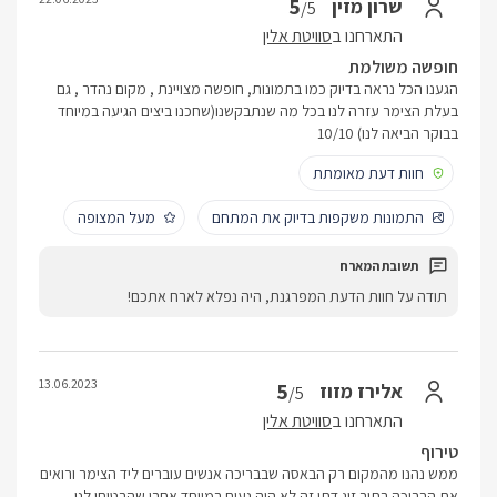
5
שרון מזין
/5
התארחנו ב
סוויטת אלין
חופשה משולמת
הגענו הכל נראה בדיוק כמו בתמונות, חופשה מצויינת , מקום נהדר , גם
בעלת הצימר עזרה לנו בכל מה שנתבקשנו(שחכנו ביצים הגיעה במיוחד
בבוקר הביאה לנו) 10/10
חוות דעת מאומתת
התמונות משקפות בדיוק את המתחם
מעל המצופה
תודה על חוות הדעת המפרגנת, היה נפלא לארח אתכם!
13.06.2023
5
אלירז מזוז
/5
התארחנו ב
סוויטת אלין
טירוף
ממש נהנו מהמקום רק הבאסה שבבריכה אנשים עוברים ליד הצימר ורואים
את הבריכה בתור זוג דתי זה לא היה נעים במיוחד אחרי שהבטיחו לנו