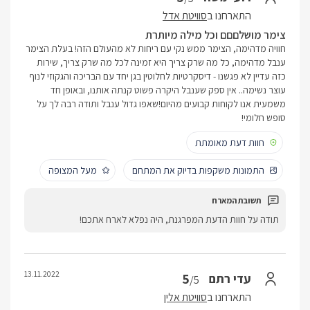
התארחנו ב
סוויטת אדל
צימר מושלםםם וכל מילה מיותרת
חוויה מדהימה, הצימר ממש נקי עם ריחות לא מהעולם הזה! בעלת הצימר
ענבל מדהימה, כל מה שרק צריך היא זמינה לכל מה שרק צריך, שירות
כזה עדיין לא פגשנו - דיסקרטיות לחלוטין בגן יחד עם הבריכה והגקוזי לנוף
עוצר נשימה.. אין ספק שענבל היקרה פשוט קנתה אותנו, ובאופן חד
משמעית אנו לקוחות קבועים מהיום!שאפו גדול ענבל ותודה רבה לך על
סופש חלומי!
חוות דעת מאומתת
התמונות משקפות בדיוק את המתחם
מעל המצופה
תודה על חוות הדעת המפרגנת, היה נפלא לארח אתכם!
13.11.2022
5
עדי רתם
/5
התארחנו ב
סוויטת אלין