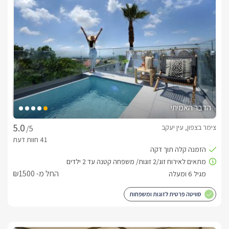
מטבח מאובזר ומעוצב – כולל מקרר, תנור, מיקרוגל, מכונת קפה 
עיצוב נקי ומודרני – מינימליסטי אך חמים, עם תאורה רכה ואווירה 
רומנטית
מה יש במתחם החוץ?
הדבר האמיתי
לסוויטה חצר פרטית וסגורה לחלוטין, המעוצבת בסגנון יוקרתי 
צימר בצפון, עין יעקב
/5
החל מ- ₪1500
סוויטה פרטית לזוגות ומשפחות
כיסוי חשמלי לבריכה