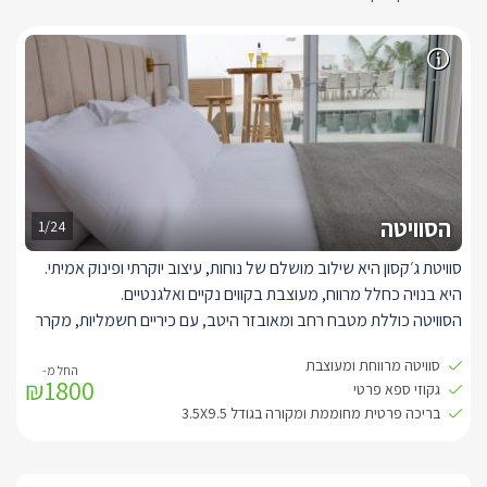
הסוויטה
1/24
סוויטת ג׳קסון היא שילוב מושלם של נוחות, עיצוב יוקרתי ופינוק אמיתי.
היא בנויה כחלל מרווח, מעוצבת בקווים נקיים ואלגנטיים.
הסוויטה כוללת מטבח רחב ומאובזר היטב, עם כיריים חשמליות, מקרר
גדול, תנור אפייה, מכונת קפה איכותית וציוד בישול והגשה מלא – כך
סוויטה מרווחת ומעוצבת
שתוכלו ליהנות מארוחות חמות גם במהלך השהות.
₪1800
גקוזי ספא פרטי
בחלל המרכזי תיהנו מפינת ישיבה מפנקת, טלוויזיית SMART, תאורה
בריכה פרטית מחוממת ומקורה בגודל 3.5X9.5
רכה ואווירה חמימה, לצד חדר שינה מפואר עם מיטת KING SIZE
ומצעים רכים במיוחד.
בנוסף, חדר ילדים נפרד מאפשר אירוח נוח ונעים למשפחות.