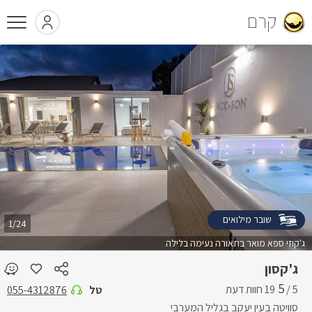
קרם
4 גולשים צפו בג'קסון השעה
bell
שובר מילואים
1/24
ג'קוזי ספא מואר בתאורה נעימה בלילה
ג'קסון
5
5 /
טל
055-4312876
סוויטה בעין יעקב בגליל המערבי