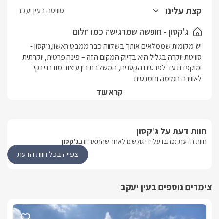
האיבזור המוקפד, יחד עם השילוב בין נוחות מודרנית ותחושת פרטיות
קצת עלינו
סוויטה בעין יעקב
מלאה, הופכים את סוויטת ג׳קסון לבחירה מושלמת לכל מי שמחפש
נופש אלגנטי, רגוע ומלא באווירה גלילית קסומה.
ג'קסון - חופשה שמרגישה כמו חלום
מחוץ לסוויטה יחכה לחכם מתחם החוץ הפרטי והמפנק במיוחד עם
יש מקומות שממלאים אותך בשלווה כבר ממבט ראשון,ג׳קסון - 
בריכה מחוממת וג'קוזי ספא פרטי, בנוסף תהנו ממטבח חוץ מעוצב
סוויטת יוקרה בגליל היא בדיוק המקום הזה – פינה פרטית, יוקרתית 
ומאובזר הכולל עמדת מנגל, מקרר ועוד.
ומוקפדת עד לפרטים הקטנים, המשלבת בין עיצוב מודרני נקי 
הסוויטה שוכנת במושב עין יעקב שבגליל המערבי - אחד האזורים 
קרא עוד
היפים והפסטורלים , ומציעה חוויית אירוח זוגית מהחלומות: בריכה 
פרטית מחוממת, ג׳קוזי ספא מפנק, עיצוב אלגנטי ומרחב שמזמין 
חוות דעת על ג'קסון
כאן לא תצטרכו לחשוב על כלום - רק לעצום עיניים, לנשום עמוק, 
חוות הדעת נכתבו על ידי גולשינו לאחר שהתארחו ב
ג'קסון
ולתת ליוקרה, לשקט ולשלווה של הצפון לעטוף אתכם.
צפייה בכל חוות הדעת
מה תמצאו בסוויטה?
צימרים נוספים בעין יעקב
סוויטת האירוח ג׳קסון מעוצבת בקווים מודרניים, בגוונים רגועים 