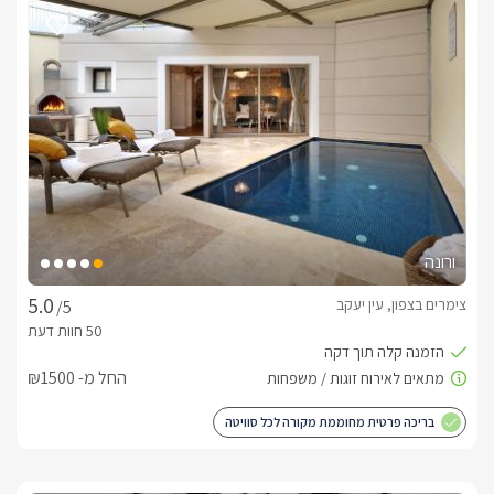
האם המתחם מתאים לימות החורף?
הסוויטה תוכננה במיוחד גם לעונת החורף , כך שתוכלו ליהנות 
מחופשה חמימה ורומנטית גם בימים הקרים.בריכת השחייה הפרטית 
מחוממת, הג׳קוזי ספא מבעבע מזמין  ויוצר אווירה אינטימית ומלאת 
רוגע.הגשם בחוץ רק מוסיף לקסם, בזמן שאתם מתפנקים במים 
החמים או מתכסים בשמיכה מול תאורה רכה ומוזיקה שקטה.זה 
המקום המושלם לברוח אליו לחופשת חורף זוגית , חמימה, שלווה 
ומלאת אהבה. 
מה כלול באירוח?
ורונה
 בקבוק יין איכותי ,קפסולות למכונת אספרסו, חלב, תה וקפה.בנוסף 
צימרים בצפון, עין יעקב
/5
סבונים איכותיים וחלוקי רחצה.לרשות האורחים קיימת אפשרות 
להזמין ארוחות בוקראו ארוחות שף  עשירות היישר אל הסוויטה 
(בתיאום מראש ובתוספת תשלום), 
החל מ- ₪1500
בריכה פרטית מחוממת מקורה לכל סוויטה
מה חשוב לדעת?