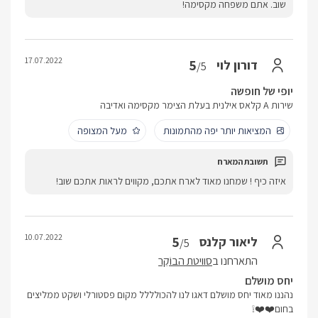
שוב. אתם משפחה מקסימה!
17.07.2022
5
דורון לוי
/5
יופי של חופשה
שירות A קלאס אילנית בעלת הצימר מקסימה ואדיבה
המציאות יותר יפה מהתמונות
מעל המצופה
איזה כיף ! שמחנו מאוד לארח אתכם, מקווים לראות אתכם שוב!
10.07.2022
5
ליאור קלנס
/5
התארחנו ב
סוויטת הבוֹקֵר
יחס מושלם
נהננו מאוד יחס מושלם דאגו לנו להכולללל מקום פסטורלי ושקט ממליצים
בחום❤️❤️❕