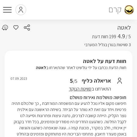
קרם
לאטה
4.9
5 /
3 סוויטות בגורן בגליל המערבי
חוות דעת על לאטה
חוות הדעת נכתבו על ידי גולשינו לאחר שהתארחו ב
לאטה
07.09.2023
5
אריאלה כליף
/5
התארחנו ב
סוויטת הנוֹקֵד
חופשה מושלמת ואירוח מושלם
חיפשנו מקום אליו נוכל להגיע עם המשפחה המורחבת , כך שלכולם תהיה
פרטיות ויחד עם זאת לא נוותר על הביחד. בשיחה הראשונה עם אילנית
נוצר הקליק. הייתה קשובה לצרכים, נתנה עיצות ופתרונות וסייעה לנו
לקבל החלטה. כשהגענו החדרים היו מסודרים ומזמינים, בכל חדר בקבוק
יין איכותי, חלב במקרר, מכונת קפה ו...עוגה שנאפתה כשהגנו והוגשה
באופן מעורר תיאבון. מתחמי הבריכות היו מתוחזקים ומזמינים ובהחלט