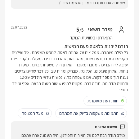
שמחנו לארח אתכם וכמובן שנשמח שוב :)
28.07.2022
5
מירב חשאי
/5
התארחנו ב
סוויטת הנוֹקֵד
חזרנו ליהנות בלאטה פעם חמישית
כל מילה מיותרת. ממליצים על אחוזת לאטה. לנופש משפחתי. טל ואילנית
מקסימות. עם תודעת שרות מהגבוהות שהכרנו. בריכה מעולה. ג'קוזי. פינת
ישיבה ליד הבריכה. מטבח מאובזר. שולחן גדול משפחתי בגינה. מיטות
נוחות. שולחן פינגפונג. הכל נקי. מבריק ומריח טוב. כל דבר שהיינו צריכים
נענה תוך מספר דקות. אנו משפחה בת 7 נפשות גילאי הילדים 12-29
והחוויה מדהימה. תודה רבה. מקווים להיפגש שוב בשנה הבאה. אסף ומירב
חשאי
חוות דעת מאומתת
התמונות משקפות בדיוק את המתחם
מעל המצופה
מירב תודה רבה לכם על האירוח והפירגון, היה תענוג לארח אתכם