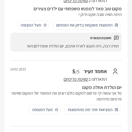
התארחנו ב
סוויטת פרימיום
מקום טוב מאד למפגש משפחתי עם ילדים צעירים
היתה חוויה טובה שקט וירוק !
התמונות משקפות בדיוק את המתחם
מעל המצופה
תודה רבה, היה תענוג לארח אתכם, יום הולדת שמח לסבתא!
14.02.2023
5
אחמד זעיר
/5
התארחנו ב
סוויטת פרימיום
יום הולדת אחלה מקום
טל אני עושה לך פרסום למקום כולם רוצים את המספר של המקום סוויטת
פרמיום מדהימה
המציאות יותר יפה מהתמונות
מעל המצופה