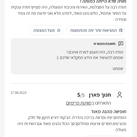
חוויה שלא הייתה כמותה !
תודה רבה על הסבלנות, האירוח והכיבוד המעולה, היה מצויין! תודה ענקית
על הסיור אתמול, כולם נהנו מאוד, למדנו מלא ואני יודעת מה זה צפיר
וצפירה
המציאות יותר יפה מהתמונות
מעל המצופה
תודה רבה, היה תענוג לארח אתכם !
שמחנו להעשיר את הידע החקלאי שלכם :)
שמחנו
17.08.2023
5
חנוך פארן
/5
התארחנו ב
סוויטת פרימיום
חופשה מהנה מאוד
המתחם יפה ומרווח. בריכה נהדרת. הג'קוזי דורש תיקון של חלק
מהג'טים.חסרים ארונות ומתליםבסך הכול נהנינו מאוד וגם השירות היה
מעולה