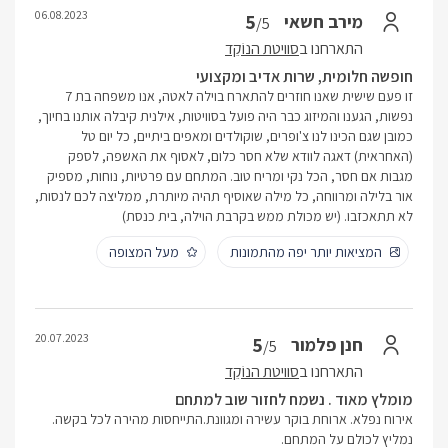
06.08.2023
5
מירב חשאי
/5
התארחנו ב
סוויטת הנוֹקֵד
חופשה חלומית, שרות אדיב ומקצועי
זו פעם שישית שאנו חוזרים להתארח בוילה לאטה, אנו משפחה בת 7
נפשות, הגענו והמיזוג כבר היה פועל בסוויטות, אילנית קיבלה אותנו בחיוך,
כמובן שגם הכינו לנו צ'ופרים, שוקולדים ומאפים ביתיים, כל יום טל
(האחראית) דאגה לוודא שלא חסר כלום, לאסוף את האשפה, לספק
מגבות אם חסר, הכל נקי ומריח טוב. המתחם עם פרטיות, נוחות, מספיק
אור בלילה ומרווחה, כל מילה שאוסיף תהיה מיותרת, ממליצה לכם לנסות,
לא תתאכזבו. (יש מכולת ממש בקרבת הוילה, בית כנסת)
המציאות יותר יפה מהתמונות
מעל המצופה
20.07.2023
5
חנן פלמור
/5
התארחנו ב
סוויטת הנוֹקֵד
מומלץ מאוד . נשמח לחזור שוב למתחם
אירוח נפלא. ארוחת בוקר עשירה ומגוונת.התייחסות מהירה לכל בקשה.
נמליץ לכולם על המתחם.