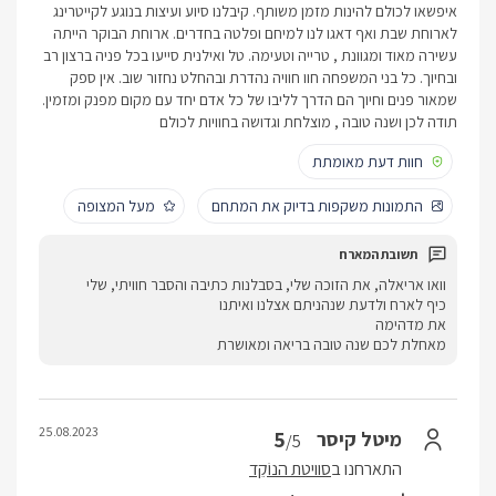
איפשאו לכולם להינות מזמן משותף. קיבלנו סיוע ועיצות בנוגע לקייטרינג
לארוחת שבת ואף דאגו לנו למיחם ופלטה בחדרים. ארוחת הבוקר הייתה
עשירה מאוד ומגוונת , טרייה וטעימה. טל ואילנית סייעו בכל פניה ברצון רב
ובחיוך. כל בני המשפחה חוו חוויה נהדרת ובהחלט נחזור שוב. אין ספק
שמאור פנים וחיוך הם הדרך לליבו של כל אדם יחד עם מקום מפנק ומזמין.
תודה לכן ושנה טובה , מוצלחת וגדושה בחוויות לכולם
חוות דעת מאומתת
התמונות משקפות בדיוק את המתחם
מעל המצופה
וואו אריאלה, את הזוכה שלי, בסבלנות כתיבה והסבר חוויתי, שלי
כיף לארח ולדעת שנהניתם אצלנו ואיתנו
את מדהימה
מאחלת לכם שנה טובה בריאה ומאושרת
25.08.2023
5
מיטל קיסר
/5
התארחנו ב
סוויטת הנוֹקֵד