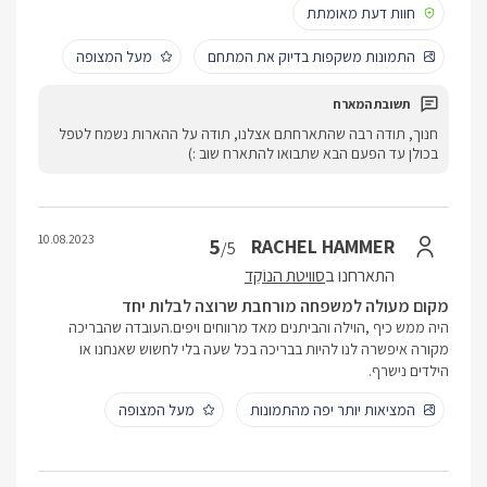
חוות דעת מאומתת
התמונות משקפות בדיוק את המתחם
מעל המצופה
חנוך, תודה רבה שהתארחתם אצלנו, תודה על ההארות נשמח לטפל
בכולן עד הפעם הבא שתבואו להתארח שוב :)
10.08.2023
5
RACHEL HAMMER
/5
התארחנו ב
סוויטת הנוֹקֵד
מקום מעולה למשפחה מורחבת שרוצה לבלות יחד
היה ממש כיף ,הוילה והביתנים מאד מרווחים ויפים.העובדה שהבריכה
מקורה איפשרה לנו להיות בבריכה בכל שעה בלי לחשוש שאנחנו או
הילדים נישרף.
המציאות יותר יפה מהתמונות
מעל המצופה