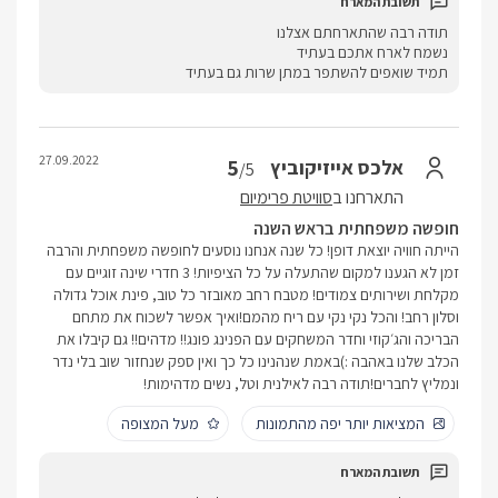
תודה רבה שהתארחתם אצלנו
נשמח לארח אתכם בעתיד
תמיד שואפים להשתפר במתן שרות גם בעתיד
27.09.2022
5
אלכס אייזיקוביץ
/5
התארחנו ב
סוויטת פרימיום
חופשה משפחתית בראש השנה
הייתה חוויה יוצאת דופן! כל שנה אנחנו נוסעים לחופשה משפחתית והרבה
זמן לא הגענו למקום שהתעלה על כל הציפיות! 3 חדרי שינה זוגיים עם
מקלחת ושירותים צמודים! מטבח רחב מאובזר כל טוב, פינת אוכל גדולה
וסלון רחב! והכל נקי נקי עם ריח מהמם!ואיך אפשר לשכוח את מתחם
הבריכה והג׳קוזי וחדר המשחקים עם הפנינג פונג!! מדהים!! גם קיבלו את
הכלב שלנו באהבה :)באמת שנהנינו כל כך ואין ספק שנחזור שוב בלי נדר
ונמליץ לחברים!תודה רבה לאילנית וטל, נשים מדהימות!
המציאות יותר יפה מהתמונות
מעל המצופה