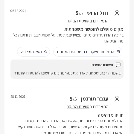
06.12.2021
5
רחל הרוש
/5
התארחנו ב
סוויטת הבוֹקֵר
מקום מושלם לחופשה משפחתית
בריכה נהדרתחדרים נקיים ומצויידים.אילנית וטל חמות ולבביות ודאגו לכל
מה שביקשנו.
התמונות משקפות בדיוק את המתחם
מעל המצופה
בשמחה רבה, שמחנו לארח אתכם\nמחכים שתשובו להתארח \nתודה
28.11.2021
5
ענבר תורגמן
/5
התארחנו ב
סוויטת הבוֹקֵר
חוויה מדהימה
הגנו למתחם הסוויטות והבנות שעשינו את הבחירה הנכונה. מקום
מקסיםםם שעונה בדיוק על הציפיות ומעבר. אבל הכי חשוב-סופר נקי!!
המארחים מדהימים וזמינים בכל עת.כמובן שנחזור שוב