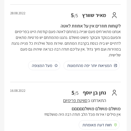
28.08.2022
5
מאיר שוורץ
/5
לקוחות חוזרים אין על אחוזת לאטה
אנחנו מתארחים פעם שנייה במתחם לאטה פעם קודמת היינו בפרימיום
והפעם בנוקד והבוקר פשוט מושלם .נהננו מהמתחם יש פרטיות מתאים
לדתיים יש בית כנסת בקרבת המתחם .שירות מטל ואילנית כל פנייה נהנת
במהירות ועם חיוך גדול .אין עליכם תודה רבה כנראה שיהיה גם פעם
שלישית.
המציאות יותר יפה מהתמונות
מעל המצופה
16.08.2022
5
נתן בן יוסף
/5
התארחנו ב
סוויטת פרימיום
מושלם מושלם מושלםםםםם
אין מילים ! אירוח מכל הלב תודה רבה היה מושלם!!!
חוות דעת מאומתת