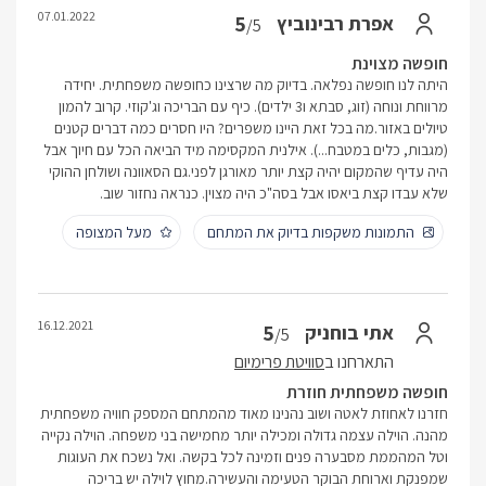
07.01.2022
5
אפרת רבינוביץ
/5
חופשה מצוינת
היתה לנו חופשה נפלאה. בדיוק מה שרצינו כחופשה משפחתית. יחידה
מרווחת ונוחה (זוג, סבתא ו3 ילדים). כיף עם הבריכה וג'קוזי. קרוב להמון
טיולים באזור.מה בכל זאת היינו משפרים? היו חסרים כמה דברים קטנים
(מגבות, כלים במטבח...). אילנית המקסימה מיד הביאה הכל עם חיוך אבל
היה עדיף שהמקום יהיה קצת יותר מאורגן לפני.גם הסאוונה ושולחן ההוקי
שלא עבדו קצת ביאסו אבל בסה"כ היה מצוין. כנראה נחזור שוב.
התמונות משקפות בדיוק את המתחם
מעל המצופה
16.12.2021
5
אתי בוחניק
/5
התארחנו ב
סוויטת פרימיום
חופשה משפחתית חוזרת
חזרנו לאחוזת לאטה ושוב נהנינו מאוד מהמתחם המספק חוויה משפחתית
מהנה. הוילה עצמה גדולה ומכילה יותר מחמישה בני משפחה. הוילה נקייה
וטל המהממת מסבערה פנים וזמינה לכל בקשה. ואל נשכח את העוגות
שמפנקת וארוחת הבוקר הטעימה והעשירה.מחוץ לוילה יש בריכה