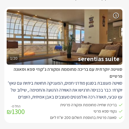
serentias suite
1/20
סוויטה יוקרתית עם בריכה מחוממת ומקורה ג'קוזי ספא וסאונה
פרטיים
סוויטה מעוצבת בסגנון מודרני חמים, המעניקה תחושת ביתיות עם טאץ’
יוקרתי. כבר בכניסה תרגישו את האווירה הרגועה והחמימה , שילוב של
עץ טבעי, תאורה רכה ואלמנטים מעוצבים באבן אמיתית, היוצרים
תחושת רוגע מושלמת.
בריכת שחייה מחוממת ומקורה פרטית
₪1300
הסוויטה רחבה במיוחד ומתאימה לזוגות, משפחות או חברים, וכוללת:
גקוזי ספא פרטי
חלל מרכזי מרווח עם פינת ישיבה נעימה, טלוויזיה חכמה ופינת אוכל
סאונה פרטית בתוספת תשלום 200 ש"ח ליום
עגולה.