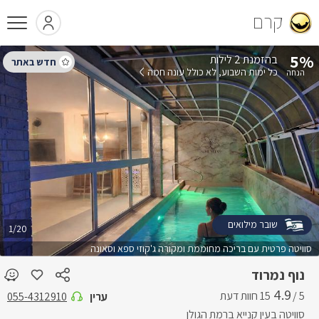
קרם
5%
בהזמנת 2 לילות
כל ימות השבוע
לא כולל עונה חמה
שובר מילואים
1/20
סוויטה פרטית עם בריכה מחוממת ומקורה ג'קוזי ספא וסאונה
נוף נמרוד
4.9
5 /
ערין
055-4312910
סוויטה בעין קנייא ברמת הגולן