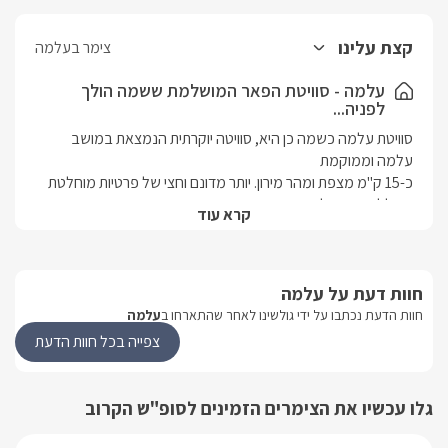
קצת עלינו
צימר בעלמה
עלמה - סוויטת הפאר המושלמת ששמה הולך
לפניה...
סוויטת עלמה כשמה כן היא, סוויטה יוקרתית הנמצאת במושב 
כ-15 ק"מ מצפת ומהר מירון. יותר מדונם וחצי של פרטיות מוחלטת 
קרא עוד
בריכה מחוממת ומקורה, ג'קוזי ספא וקמין דו כיווני. באיזור המושב 
רבים, אגמון החולה ומבחר אטרקציות שטח להנאתכם.
חוות דעת על עלמה
חוות הדעת נכתבו על ידי גולשינו לאחר שהתארחו ב
עלמה
פנים הסוויטה
צפייה בכל חוות הדעת
מושלמת, מיטה זוגית מתכווננת, מערכת קולנוע איכותית, שידורי 
גלו עכשיו את הצימרים הזמינים לסופ"ש הקרוב