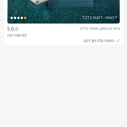
Y האוס - לזוגות בלבד
צימרים בצפון, משמר הירדן
/5
החל מ- ₪1753
יוקרה עם בריכה פרטית
שובר מילואים