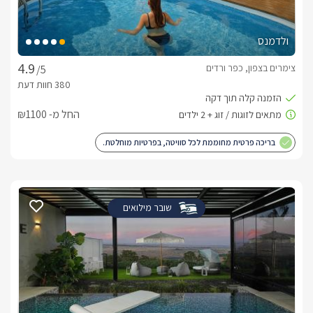
מיקום
הסוויטה נמצאת בגליל העליון ומוקפת בשלל אטרקציות שטח 
ולדמנס
משפחתיים, החל מקיאקים ושייט סירות עד למסעדות שף איכותיות. 
צימרים בצפון, כפר ורדים
/5
חשוב לדעת
החל מ- ₪1100
אין להבעיר מנגל בשבת
בריכה פרטית מחוממת לכל סוויטה, בפרטיות מוחלטת.
שובר מילואים