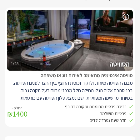
הסוויטה
1/25
סוויטה אינטימית מתאימה לאירוח זוג או משפחה
מבנה הסוויטה מיוחד, ולו קיר זכוכית החוצץ בין החצר לפנים הסוויטה.
בכניסתכם אליה תגלו תחילה חלל מרכזי מרווח בעל תקרה גבוה
במיוחד מרשימה ומפוארת. שם נמצא סלון הסוויטה עם כורסאות
חדישות ומעוצבות, מיוחדות במינן. למולן ג'קוזי פנימי עגול וגדול.
בריכה פרטית מחוממת ומקורה בחורף
₪1400
לצד כך, קיר טלוויזיה מעוצב עליו תלויה טלוויזיה חדישה המחוברת
פרטיות מושלמת
לאינטרנט אלחוטי, פרטנר TV ונטפליקס. תחתיה שקוע בקיר קמין
חדר שינה נפרד לילדים
חשמלי חדש .
בצידה השני של הסוויטה ניצבת מיטת קינג סייז מרווחת ומפנקת, מוצעת