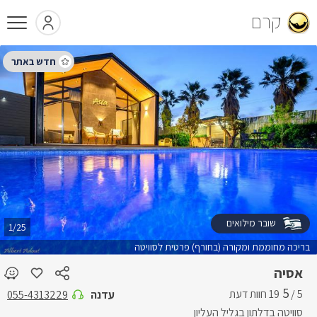
קרם
שובר מילואים
1/25
בריכה מחוממת ומקורה (בחורף) פרטית לסוויטה
אסיה
5
5 /
עדנה
055-4313229
סוויטה בדלתון בגליל העליון