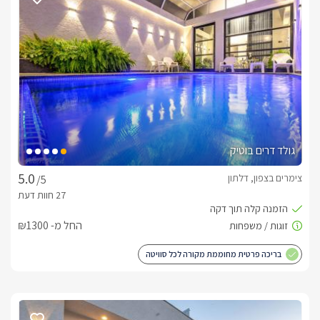
שם נמצא סלון הסוויטה עם כורסאות מעוצבות, טלוויזיה חדישה 
המחוברת לאינטרנט אלחוטי, פרטנר  TV ונטפליקס. עם קמין 
לסוויטה מטבח מאובזר ובו כל שתצטרכו על מנת לערוך ארוחה 
עוד תגלו מיטת קינג סייז מרווחת ומפנקת, מוצעת במצעים רכים 
גולד דרים בוטיק
בחדר הרחצה שירותים, מקלחון, ועמדת ארונית עץ גדולה בה יחכו 
צימרים בצפון, דלתון
/5
בנוסף לסוויטה חדר שינה ללינת ילדים, ובו 2 מיטות יחיד נפתחות 
החל מ- ₪1300
ללינת עד 4 ילדים, טלוויזיה ומיזוג אוויר.
בריכה פרטית מחוממת מקורה לכל סוויטה
חצר רחבת ידיים בפרטיות מלאה
אורחי הסוויטה יהנו מלבד מסוויטה מפוארת, גם מחצר בלעדית 