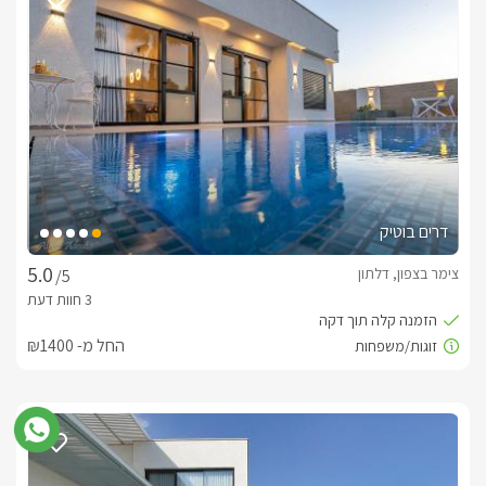
במרכזה ניצבת בריכת שחייה ענקית, מחוממת ומקורה בחודשי 
עם מדשאה גדולה בה מחכה עמדת ברביקיו איכותית, פינת ישיבה 
מוצלת בתוך איזור בנוי מקורה, סל למשחק, ופרחי ועצי נוי.
כלול באירוח
לרשות אורחינו מטבח מאובזר ועשיר בכל שתצטרכו. (מוצרי 
בחדר הרחצה יחכו מגבות רכות, חלוקי רחצה, ותמרוקי רחצה 
דרים בוטיק
צימר בצפון, דלתון
/5
החל מ- ₪1400
חשוב לדעת
ניתן לארח בעלי חיים בתיאום מול בעלת המתחם ובתוספת תשלום.
לצפייה במדיניות ותנאי הזמנה -
לחצו כאן