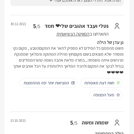
תודה אמיר היה לי העונג לארח אותכם אצלי ⚘
30.12.2021
5
נטלי ועבד אהובים שלי❤ חמד
/5
התארחנו ב
הסוויטה הנשיאותית
גן עדן של הילה
פשוט מהממם כל המילים לא מספיק לתאר את המקוםהטבע , מקום נקי
ומסודר שלא מוצאים בשום מקוםחוץ מהילה המתוקה והמלאך שמפנקת
מרגישים איתה משפחה , בחורה מלאת אהבה נשמה טהורהממליצים
בגדול לבקר את המקום ולהכיר המלאך הילהתודה על הכל אוהבים אותך
❤️❤️❤️❤️
חוות דעת מאומתת
המציאות יותר יפה מהתמונות
מעל המצופה
13.10.2021
5
שמחה ומשה
/5
הילה המקסימה