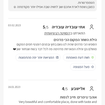
הטמפרטורות.
כמובן נשמח לארח אתכם שוב לחוויה טובה אפילו יותר מקודמתה ☺
03.02.2023
5
אתי עובדיה עובדיה
/5
התארחנו ב
הסוויטה הנשיאותית
הילת השחר המקום הכי מדהים
הסופש הכי מדהים שהיה לנו גשם בחוץ ובפנים רומנטי חמים המקום
מושלם נקי והילה המארחת מדהימה פה לכל דבר בטוח שנחזור שוב❤️
חוות דעת מאומתת
המציאות יותר יפה מהתמונות
מעל המצופה
16.01.2023
4
אלישבע
/5
אוהבי צימרים: חייב לנסות
Very beautiful and comfortable place, done with taste and