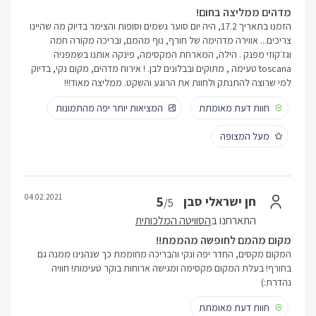
מדהים ממליצה בחום!
הזמנו בתאריך 17.2, היה יום סוער גשמים וסופות והצימר בדיוק מה שהיינו
צריכים... אווירה מדהימה של חורף, נוף מהמם, ובריכה מקורה חמה
וגז׳קוזי מפנק . הילה, המארחת המקסימה, פינקה אותנו בשמפניה
toscana טעימה , מתוקים ובבלונים לבן. ! אירוח מדהים, מקום נקי, בדיוק
למי שרוצה להתנתק ולחוות את הרוגע והשקט. ממליצה מאוד!!!
חוות דעת מאומתת
המציאות יותר יפה מהתמונות
מעל המצופה
04.02.2021
5
חן ישראלי סבן
/5
התארחנו ב
הסוויטה המלכותית
מקום מהמם לחופשה מהממת!!
המקום מקסים, החדר יפה ונקי והבריכה מחוממת כך שנהנינו ממנה גם
בחורף! בעלת המקום מקסימה ומגישה ארוחות בוקר טעימות! חוויה
נהדרת:)
חוות דעת מאומתת