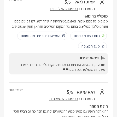
5
יפית דניאל
/5
התארחנו ב
הסוויטה המלכותית
מומלץ בחום!&׳
מקום מושלםםם איכותי ומפנק בטירוףהילה ושחר דאגו לנו לפינוקיםםם
ואנחנו כלכך ממליצים בחום על המקום המקסים הזהאין ספק שנשוב שוב
חוות דעת מאומתת
המציאות יותר יפה מהתמונות
מעל המצופה
תודה יקרה...איזה אנרגיות הכנסתם למקום ..לי היה הזכות לארח
משפחה מושלמת כמותכם ❤❤
18.07.2022
5
היא עיסא
/5
התארחנו ב
הסוויטה הנשיאותית
הילת השחר
‏זה אחלה חופש גם ממש ממש זה צימרים יפה גם הבריכה גם הבית הכל
הכל הכל יפה יפה ונשמה שזה יפה