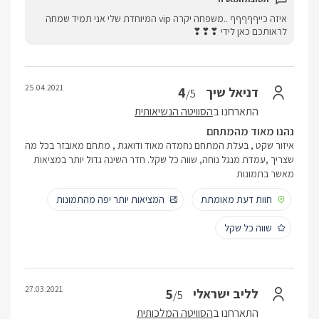
איזה כייףףףףף ..משפחה יקרה vip המיוחדת שלי אני תמיד שמחה
לראותכם כאן לידי ❣❣❣
25.04.2021
4
דניאל שיך
/5
התארחנו ב
הסוויטה הנשיאותית
נהנו מאוד מהמתחם
איזור שקט , בעלת המתחם נחמדה מאוד ודואגת , מתחם מאובזר בכל מה
שצריך ,עמדת מנגל נוחה, שווה כל שקל. חדר השינה גדול יותר במציאות
מאשר בתמונות
חוות דעת מאומתת
המציאות יותר יפה מהתמונות
שווה כל שקל
27.03.2021
5
לליב ישראלי
/5
התארחנו ב
הסוויטה המלכותית