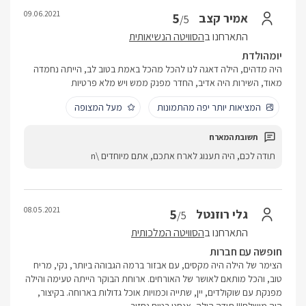
09.06.2021
5
אמיר קצב
/5
התארחנו ב
הסוויטה הנשיאותית
יומהולדת
היה מדהים, הילה דאגה לנו להכל מהכל באמת בטוב לב, הייתה נחמדה
מאוד, השירות היה אדיב, החדר מפנק ממש ויש מלא פרטיות
המציאות יותר יפה מהתמונות
מעל המצופה
תודה לכם, היה תענוג לארח אתכם, אתם מיוחדים \n
08.05.2021
5
גלי רוזנטל
/5
התארחנו ב
הסוויטה המלכותית
חופשה עם חברות
הצימר של הילה היה מקסים, עם אבזור ברמה הגבוהה ביותר, נקי, מריח
טוב, והכל מותאם לאושר של האורחים. ארוחת הבוקר הייתה טעימה והילה
מפנקת עם שוקולדים, יין, שתייה וכמויות אוכל גדולות בארוחה. בקיצור,