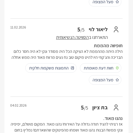
מעל המצופה
11.02.2026
5
ליאור לוי
/5
התארחנו ב
הסוויטה הנשיאותית
חופשה מהממת
הילה היתה מההממת לא הציקה הכל היה מסודר ונקי לא היה חסר כלום
הבריכה והג׳קוזי היו להיט מיקום טוב נח נעים מרווח מאוד היה ממש אחלה
חוות דעת מאומתת
התמונות משקפות חלקית
מעל המצופה
04.02.2026
5
בת ציון
/5
נהנו מאוד.
אז רציתי להגיד תודה גדולה על האירוח! נהנו מאוד. המקום מושלם, יפיפיה
ונקי ממש!! הבנות נהנו מאוד ושמחו מהפינוקים שהשארתם! נמליץ בחום