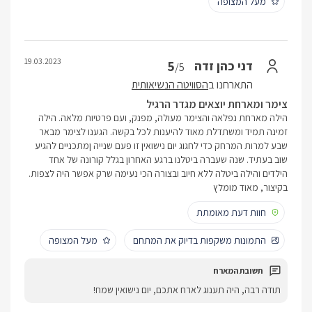
מעל המצופה
19.03.2023
5
דני כהן זדה
/5
התארחנו ב
הסוויטה הנשיאותית
צימר ומארחת יוצאים מגדר הרגיל
הילה מארחת נפלאה והצימר מעולה, מפנק, ועם פרטיות מלאה. הילה
זמינה תמיד ומשתדלת מאוד להיענות לכל בקשה. הגענו לצימר מבאר
שבע למרות המרחק כדי לחגוג יום נישואין זו פעם שנייה ןמתכניים להגיע
שוב בעתיד. שנה שעברה ביטלנו ברגע האחרון בגלל קורונה של אחד
הילדים והילה ביטלה ללא חיוב ובצורה הכי נעימה שרק אפשר היה לצפות.
בקיצור, מאוד מומלץ
חוות דעת מאומתת
התמונות משקפות בדיוק את המתחם
מעל המצופה
תודה רבה, היה תענוג לארח אתכם, יום נישואין שמח!