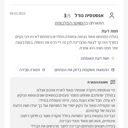
09.02.2023
3
אנסטסיה נודל
/5
התארחנו ב
הסוויטה המלכותית
חוות דעת
בעלת המתחם מאוד נעימה ונחמדה.החדרים במתחם לא היו הכי נקיים.
בחורף היה קר לצאת מהבריכה לכן זה דיי הרס את החוויה. בטוח בעונה
יותר חמה חוויה היא אחרת.
חוות דעת מאומתת
התמונות משקפות בדיוק את המתחם
תמורה סבירה
היי אנסטסיה היקרה שמחתי מאוד לארח אתכם אצלנו.
במהלך שהותכם שוחחנו מספר פעמים בנושאים שונים ונושא הניקיון
לא עלה. חבל שלא הצגת בפני, הייתי מטפלת במיידי.
אני מקפידה מאוד על ניקיון יסודי של הסוויטות ועל כך יעידו חוות הדעת
הרבות של קודמיכם.
הבריכה נמצאת בתוך הסוויטה בחלל מקורה וסגור בו חלוקי רחצה
איכותיים, והוא חם מאוד מאדי הבריכה.
במידה ויוצאים ממתחם הבריכה לחצר מרגישים את הבדלי