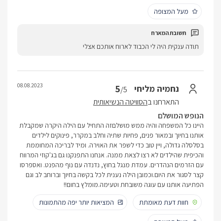
מעל המצופה
תודה ענקית היה לי הכבוד לארוח אותכם אצלי
08.08.2023
5
נחמיה מליחי
/5
התארחנו ב
הסוויטה הנשיאותית
הנופש המושלם
היינו כל המשפחה והיה ממש מושלםזה התחיל עם הילה היקרה שמקבלת
אותנו בחיוך ובמאור פנים, פחיות שתיה וחלב במקרר, פינוקים לילדים
בסלסלה גדולה, ויין טוב כדי לשפר את האוירה. ומיד לבריכה המחוממת
והכיפית שהילדים לא רצו לצאת ממנה. אנחנו התפנקנו גם בג'קוזי המרווח
עם הזרמים הנהדרים. עמדת מנגל בחוץ, נדנדה עם נוף מהפנט. ואספרסו
קצר לסגור את היום.וכמובן הילה נענית לכל בקשה בחיוך וברוחב לב וגם
הפתיעה אותנו עם עוגה משובחת וטעימה.מומלץ בחום!!
חוות דעת מאומתת
המציאות יותר יפה מהתמונות