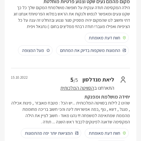
מקום מהמם נעים שקט וצנוע פרטיות מוחלטת
הילה המקסימה תודה ענקית על חופשה מושלמת!! המקום שלך כל כך
שקט ונעים ומאפשר לנפוש ולנקות את הראש במלוא הפרטיות!! אנחנו זוג
דתי וחשוב לנו שהמקום יהיה מספיק סגור וצנוע ובהחלט זה ענה על כל
הציפיות ואפילו מעבר! תודה רבה!! ממליצים בחום :) נתנאל ויפית
חוות דעת מאומתת
התמונות משקפות בדיוק את המתחם
מעל המצופה
15.10.2022
5
ליאת מנדלסון
/5
התארחנו ב
הסוויטה המלכותית
יחידה מושלמת ומפנקת
שהינו 2 לילות בסוויטה המלכותית ...יש הכל : מטבח מאובזר , פינות אכילה
, מנגל , דשא , נוף ,כמה אפשרויות לינה והכי חשוב בריכה מחוממת
מהממת שמתאימה למשפחה !!! נהנו מאוד - חשוב לציין את הילה
המקסימה שדאגה לפינוקים לכבוד ראש השנה ... תודה .
חוות דעת מאומתת
המציאות יותר יפה מהתמונות