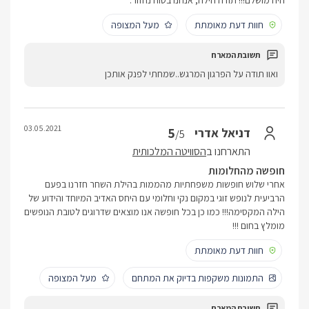
היה מושלם!!! תודה הילה, אנחנו בטוח נחזור.
חוות דעת מאומתת
מעל המצופה
ואוו תודה על הפרגון המרגש..שמחתי לפנק אותכן
03.05.2021
5
דניאל אדרי
/5
התארחנו ב
הסוויטה המלכותית
חופשה מהחלומות
אחרי שלוש חופשות משפחתיות מהממות בהילת השחר חזרנו בפעם
הרביעית לנופש זוגי במקום נקי וחלומי עם היחס האדיב המיוחד והידוע של
הילה המקסימה!!! כמו כן בכל חופשה אנו מוצאים שדרוגים לטובת הנופשים
מומלץ בחום !!!
חוות דעת מאומתת
התמונות משקפות בדיוק את המתחם
מעל המצופה