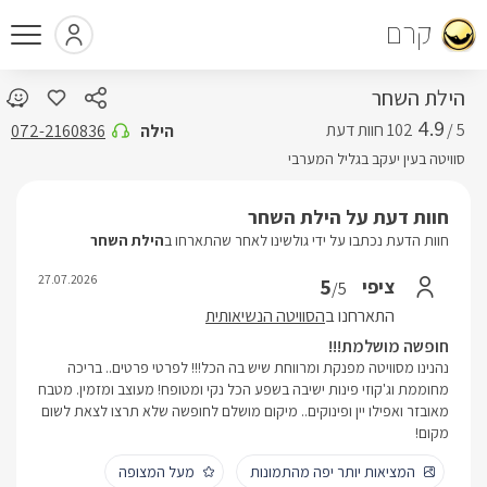
קרם
הילת השחר
4.9
5 /
הילה
072-2160836
סוויטה בעין יעקב בגליל המערבי
חוות דעת על הילת השחר
חוות הדעת נכתבו על ידי גולשינו לאחר שהתארחו ב
הילת השחר
27.07.2026
5
ציפי
/5
התארחנו ב
הסוויטה הנשיאותית
חופשה מושלמת!!!
נהנינו מסוויטה מפנקת ומרווחת שיש בה הכל!!! לפרטי פרטים.. בריכה
מחוממת וג'קוזי פינות ישיבה בשפע הכל נקי ומטופח! מעוצב ומזמין. מטבח
מאובזר ואפילו יין ופינוקים.. מיקום מושלם לחופשה שלא תרצו לצאת לשום
מקום!
המציאות יותר יפה מהתמונות
מעל המצופה