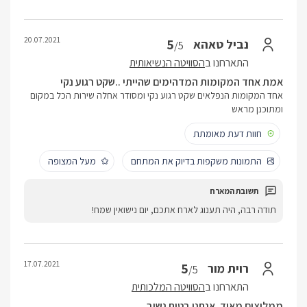
20.07.2021
5
נביל טאהא
/5
התארחנו ב
הסוויטה הנשיאותית
אמת אחד המקומות המדהימים שהייתי ..שקט רגוע נקי
אחד המקומות הנפלאים שקט רגוע נקי ומסודר אחלה שירות הכל במקום
ומתוכנן מראש
חוות דעת מאומתת
התמונות משקפות בדיוק את המתחם
מעל המצופה
תודה רבה, היה תענוג לארח אתכם, יום נישואין שמח!
17.07.2021
5
רוית מור
/5
התארחנו ב
הסוויטה המלכותית
ממליצים מאוד, אנחנו בטוח נשוב