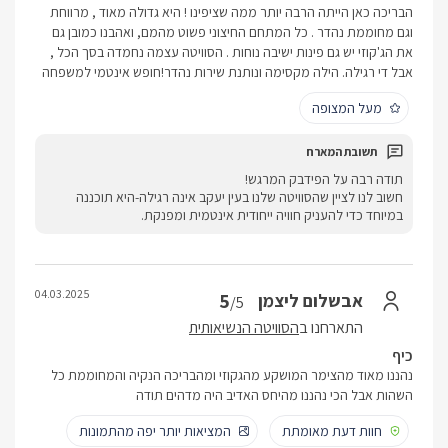
הבריכה כאן הייתה הרבה יותר ממה שציפינו ! היא גדולה מאוד , מרווחת
וגם מחוממת נהדר . כל המתחם החיצוני פשוט מהמם, ואהבנו כמובן גם
את הג'קוזי יש גם פינות ישיבה נוחות . הסוויטה עצמה נחמדה בסך הכל ,
אבל די רגילה. הילה מקסימה ונותנת שירות נהדר!חופש אינטמי למשפחה
מעל המצופה
תודה רבה על הפידבק המרגש!
חשוב לנו לציין שהסוויטה שלנו בעין יעקב אינה רגילה-היא תוכננה
במיוחד כדי להעניק חוויה ייחודית אינטמית ומפנקת.
04.03.2025
5
אבשלום ליצמן
/5
התארחנו ב
הסוויטה הנשיאותית
כיף
נהננו מאוד מהצימר המושקע מהגקוזי ומהבריכה הנקיה והמחוממת כל
השהות אבל הכי נהננו מהיחס האדיב היה מדהים תודה
חוות דעת מאומתת
המציאות יותר יפה מהתמונות