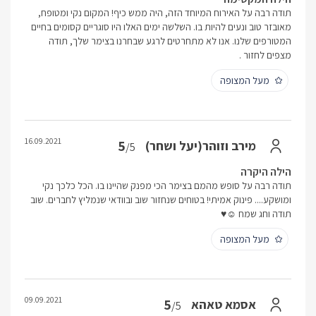
תודה רבה על האירוח המיוחד הזה, היה ממש כיף! המקום נקי ומטופח,
מאובזר טוב ונעים להיות בו. השלשה ימים האלו היו סוגריים קסומים בחיים
המטורפים שלנו. אנו לא מתחרטים לרגע שבחרנו בצימר שלך, תודה
מצפים לחזור .
מעל המצופה
16.09.2021
5
מירב וזוהר(יעל ושחר)
/5
הילה היקרה
תודה רבה על סופש מהמם בצימר הכי מפנק שהיינו בו. הכל כלכך נקי
ומושקע.... פינוק אמיתי! בטוחים שנחזור שוב ובוודאי שנמליץ לחברים. שוב
תודה וחג שמח ☺♥
מעל המצופה
09.09.2021
5
אסמא טאהא
/5