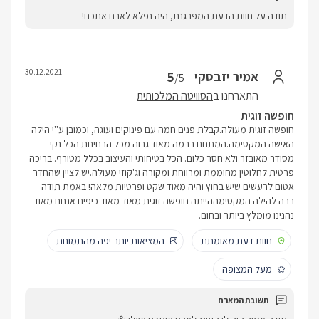
תודה על חוות הדעת המפרגנת, היה נפלא לארח אתכם!
30.12.2021
5
אמיר יזבסקי
/5
התארחנו ב
הסוויטה המלכותית
חופשה זוגית
חופשה זוגית מעולה.קבלת פנים חמה עם פינוקים ועוגה, וכמובן ע''י הילה
האישה המקסימה.המתחם ברמה מאוד גבוה מכל הבחינות הכל נקי
מסודר מאובזר ולא חסר כלום. הכל בטיחותי והעיצוב בכלל מטורף. בריכה
פרטית לחלוטין מחוממת ומרווחת ומקורה וג'קוזי מעולה.יש לציין שהחדר
אטום לרעשים שיש בחוץ והיה מאוד שקט ופרטיות מלאה! באמת תודה
רבה להילה המקסימההייתה חופשה זוגית מאוד מאוד כיפים אנחנו מאוד
נהנינו מומלץ ביותר ובחום.
חוות דעת מאומתת
המציאות יותר יפה מהתמונות
מעל המצופה