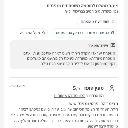
צימר מושלם לחופשה משפחתית ומפנקת
נקי ומסודר. מים חמים בבריכות, כייף
חוות דעת מאומתת
התמונות משקפות בדיוק את המתחם
מעל המצופה
משפחת ישראלי היקרה היה לי העונג לארח אותכם שנית ..אתם
משפחה מיוחדת\nמאוחדת ונעימת הליכות\nאתם מושלמים
ויקירים\nהמון בריאות לדליה היקרה \nאוהבת הילה
25.03.2021
5
מעין טופז
/5
התארחנו ב
הסוויטה הנשיאותית
הצימר הכי פרטי ומפנק שיש!
הילת השחר זה הצימר הכי טוב שהיינו בו עד היום. עם כניסתנו לצימר
נדהמנו מרמת הניקיות וההקפדה על הפרטים הקטנים. תודה על איחור לא
פחות ממושלם! הילה בחורה מדהימה ואדיבה. בהחלט נחזור ונמליץ לכל
מי שרק ירצה לשמוע.