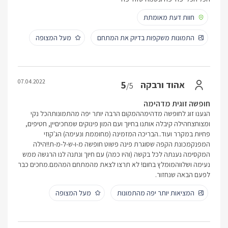
חוות דעת מאומתת
התמונות משקפות בדיוק את המתחם
מעל המצופה
07.04.2022
5
אהוד ורבקה
/5
חופשה זוגית מדהימה
הגענו זוג לחופשה מדהימההמקום הרבה יותר יפה מהתמונותהכל נקי
ומצוחצחהילה קיבלה אותנו בחיוך ועם המון פינוקים שמחכיםיין, חטיפים,
פחיות במקרר ועוד..הבריכה המזמינה (מחוממת ונעימה) הג'קוזי
המפנקמכונת הקפה שסוגרת פינה פשוט חופשה מ-ו-ש-ל-מ-ת!!הילה
המקסימה נענתה לכל בקשה (והיו כמה) עם חיוך ונתנה לנו הרגשה ממש
נעימה ושלווהמומלץ בחום! לא תרצו לצאת מהמתחם המהמם.מחכים כבר
לפעם הבאה שנחזור.
המציאות יותר יפה מהתמונות
מעל המצופה