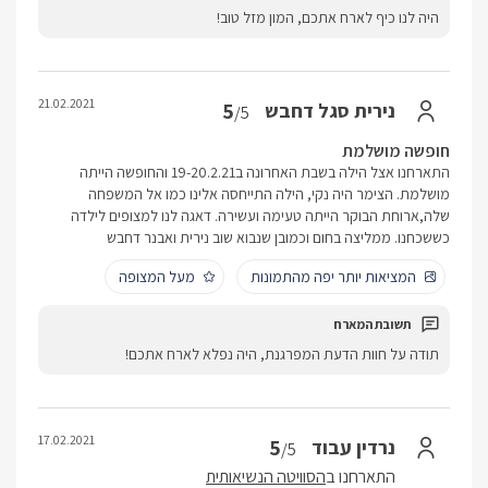
היה לנו כיף לארח אתכם, המון מזל טוב!
21.02.2021
5
נירית סגל דחבש
/5
חופשה מושלמת
התארחנו אצל הילה בשבת האחרונה ב19-20.2.21 והחופשה הייתה
מושלמת. הצימר היה נקי, הילה התייחסה אלינו כמו אל המשפחה
שלה,ארוחת הבוקר הייתה טעימה ועשירה. דאגה לנו למצופים לילדה
כששכחנו. ממליצה בחום וכמובן שנבוא שוב נירית ואבנר דחבש
המציאות יותר יפה מהתמונות
מעל המצופה
תודה על חוות הדעת המפרגנת, היה נפלא לארח אתכם!
17.02.2021
5
נרדין עבוד
/5
התארחנו ב
הסוויטה הנשיאותית