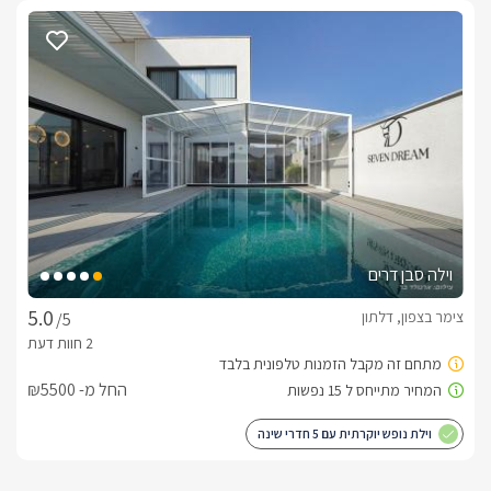
שהושקעה בה. היא מעוצבת כOPEN SPACE, בגוונים של אפור, 
עם מיטת קינג סייז בגוון אבן שלמולה מסך טלוויזיה מעוצב, הניצב 
בסלון הישיבה תגלו ספת רביצה עם שני שולחנות קפה שחורים 
בין חלל השינה והסלון ניצב אמבט אובאלי לפינוק והנאה 
מקסימאליים, ולצידו עגלת שירות מעוצבת ובה יחכו פינוקים מתוקים 
לסוויטה הפרטית מטבחון חדיש ומאובזר, וחדר רחצה מפנק, ובו 
מקלחון, שירותים, וארונית עליה כיור מונח בצבע שחור ומראה עגולה 
וילה סבן דרים
שם גם יחכו לכם תמרוקי הרחצה, הסבונים, החלוקים והמגבות.
צימר בצפון, דלתון
/5
חלל החוץ הפרטי של סיטארה
על איכות, עיצוב מדויק וקפדני, ופינוקים מדהימים כאלה עוד לא 
החל מ- ₪5500
שמעתם. היציאה אל החצר באמצעות פתיחת ויטרינת זכוכית 
וילת נופש יוקרתית עם 5 חדרי שינה
במרכז המרפסת המרהיבה ניצבת שקועה תחת כיפת השמיים 
הפתוחים בריכת שחיה גדולה במיוחד (בחורף מחוממת ל33 