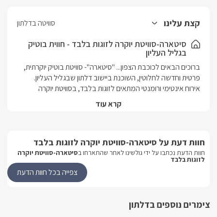
קצת עלינו
סוויטה בדלתון
סיטארה-סוויטת יוקרה לזוגות בלבד - חווית בוטיק
בגליל העליון
ברוכים הבאים לכוכבת הצפון... "סיטארה"- סוויטת בוטיק יוקרתית, 
אירוח אינטימי ורומנטי המתאים לזוגות בלבד, בסוויטת יוקרה 
קרא עוד
חלל פתוח ושופע פינוקים, עם מטבחון מאובזר, פינות ישיבה 
אינטימיות וחדר רחצה מעוצב.. בחצר הפרטית ג'קוזי ספא, בריכה 
מפנקת תחת כיפת השמיים, בחורף מחוממת ל29 מעלות אל מול 
חוות דעת על סיטארה-סוויטת יוקרה לזוגות בלבד
חוות הדעת נכתבו על ידי גולשינו לאחר שהתארחו ב
סיטארה-סוויטת יוקרה
לזוגות בלבד
בריכה מחוממת בחודשי בחורף החל מחודש אוקטובר עד סוף מרץ.
צפייה בכל חוות הדעת
הסוויטה
צימרים נוספים בדלתון
כבר בכניסתכם אל הסוויטה היוקרתית תרגישו את המחשבה 