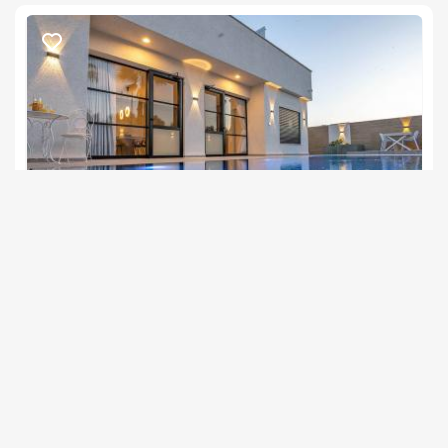
דרים בוטיק
צימר בצפון, דלתון
/5
החל מ- ₪1400