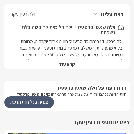
קצת עלינו
וילה בעין יעקב
וילה שאטו פרסטיז - וילה חלומית לחופשה בלתי
נשכחת
וילה פרסטיז' נבנתה כדי להעניק חוויית אירוח יוקרתית, מרווחת 
ובלתי מתפשרת, המשלבת פרטיות, נוחות וסטנדרט אירוח גבוה 
במיוחד. הווילה משתרעת על שטח של כ-350 מ"ר ומותאמת 
לאירוח משפחות, קבוצות, זוגות וימי גיבוש, עם אפשרות לארח בין 
קרא עוד
20 ועד 50 אורחים. מתחם החוץ המרשים כולל בריכת שחייה גדולה, 
ג'קוזי ספא, מתחמי ישיבה ופינות בילוי- לחופשה מפנקת בלב 
חוות דעת על וילה שאטו פרסטיז
הוילה ממוקמת ביישוב עין יעקב שבגליל המערבי, באזור שקט 
ופסטורלי, במרחק נסיעה קצר ממסעדות, אטרקציות, מסלולי טיול 
חוות הדעת נכתבו על ידי גולשינו לאחר שהתארחו ב
וילה שאטו פרסטיז
וחופי הים. כאן תוכלו ליהנות משילוב מושלם בין פרטיות מלאה, 
צפייה בכל חוות הדעת
אווירה רגועה וקרבה לכל מוקדי הבילוי של הצפון.
צימרים נוספים בעין יעקב
מה תמצאו בוילה?