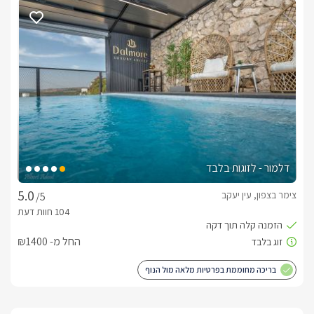
מה יש במתחם החוץ?
לוילה שני מתחמי חוץ גדולים ומרווחים, המעניקים חוויית אירוח 
במתחם החוץ המקורה מחכה לכם מטבח חוץ גדול ומאובזר הכולל 
מקרר, מקפיא, מכונת קרח, פלנצ'ה, מנגל גז גדול, טאבון, מנגל 
לצדו נמצאת בריכת שחייה גדולה בגודל 4×8 מטר, מגודרת וניתנת 
לנעילה, עם קירוי חשמלי הנפתח ונסגר בהתאם לעונה. בחודשי 
החורף הבריכה מחוממת לטמפרטורה של כ-32 מעלות. בנוסף 
דלמור - לזוגות בלבד
צימר בצפון, עין יעקב
/5
במתחם תמצאו גם מקלחת ושירותים, שולחנות משחק כמו ביליארד 
ופינג פונג, ופינות ישיבה לצד שולחנות אוכל המתאימים לאירוח של 
החל מ- ₪1400
מתחם החוץ הנוסף כולל מדשאה רחבת ידיים, פינות ישיבה נוחות 
ומיטות שיזוף, ליצירת אווירה רגועה ומהנה לאורך כל החופשה.
בריכה מחוממת בפרטיות מלאה מול הנוף
מה כלול באירוח?