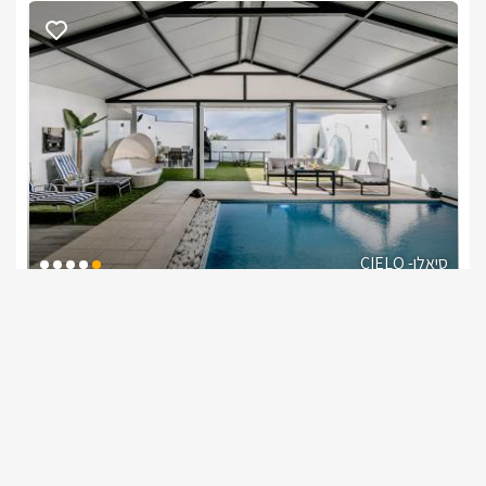
לרשות האורחים חניה פרטית, אינטרנט אלחוטי, מצעים ומגבות 
איכותיים, מטבח מאובזר במלואו, מכונת קפה, מדיח כלים, תמי 4, 
מיזוג אוויר בכל רחבי הווילה ושירות אישי ואדיב. כל פרט תוכנן כדי 
להעניק נוחות מקסימלית במהלך החופשה.
למי אנחנו מתאימים?
שאטו פרסטיז' מתאימה במיוחד למשפחות גדולות, קבוצות חברים, 
סופי שבוע משותפים, ימי גיבוש ואירועים פרטיים באווירה יוקרתית. 
הווילה יכולה לארח עד 50 אורחים בתוספת תשלום , ומהווה בחירה 
מושלמת למי שמחפש מתחם גדול, מאובזר ויוקרתי עם פרטיות 
סיאלו- CIELO
מלאה בגליל המערבי.
צימר בצפון, עין יעקב
/5
החל מ- ₪1400
בריכה וגקוזי ספא בפרטיות מוחלטת