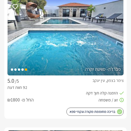
הוילה כוללת 10 חדרי שינה המעוצבים בסגנון מודרני ומתפרסת על 
פני שלושה מפלסים. הכניסה מהחניה מובילה לקומה המרכזית, 
שבה תיהנו מסלון גדול עם טלוויזיה חכמה בגודל 75 אינץ', פינת 
אוכל רחבת ידיים ומטבח מאובזר הכולל מקרר גדול, תנור, כיריים גז, 
מיקרוגל, מדיח כלים, מכונת קפה, תמי 4 וכל הציוד הדרוש להכנת 
בקומת הכניסה נמצא חדר שינה אחד עם חדר רחצה פרטי, ותשעת 
החדרים הנוספים ממוקמים במפלסים העליון והתחתון. לשלושה 
מהחדרים בקומה התחתונה יש יציאה ישירה למדשאה גדולה עם 
שמונה מהחדרים הם סוויטות הכוללות מיטה זוגית, חדר רחצה פרטי, 
פברז’ה- סוויטת יוקרה
ארון, טלוויזיה 40 אינץ' ומיזוג אוויר. ברוב הסוויטות יש גם ספה 
נפתחת או מיטת יחיד נוספת. בנוסף, תמצאו שני חדרי ילדים עם 
צימר בצפון, עין יעקב
/5
מיטה זוגית, כאשר באחד מהם יש גם מיטת יחיד נוספת.
החל מ- ₪1800
בריכת שחייה
במתחם החוץ המקורה נמצאת בריכה ענקית בגודל 4X8 מטר 
בריכה מחוממת מקורה וגקוזי ספא
מגודרת וניתנת לנעילה שמעליה קירוי חשמלי שפתוח או סגור 
ג'קוזי ספא ענק ומפואר שמכוון באופן קבוע ל40 מעלות.