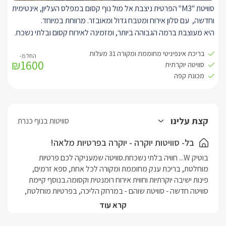
סוויטת "M3" הפרטית ניצבת אל מול נוף קסום במפלס העליון, אינטימית
בנוסף, קיים חדר שינה עם חדר רחצה מפואר , להזמנת החדר הנוסף
וחדשה, עם סלון אירוח ומטבח גדול ומאובזר. מרווחת במיוחד.
בתיאום מול בעל המתחם ובתוספת תשלום.
היא מעוצבת ברמה הגבוהה ביותר, ומזמינה לאירוח קסום ובלתי נשכח.
עם סלון אירוח מרווח, ובו טלוויזיה SMART חדישה וגדולה המחוברת
בריכת אינפיניטי מחוממת ומקורה 31 מעלות
לאנטרנט אלחוטי.
₪1600
סוויטה יוקרתית
מטבח מאובזר עם מכונת אספרסו חדשה וקפסולות, תנור ומיקרוגל,
מכונת קפה
מקרר, וכלי הגשה לשימוש המתארחים. בנוסף, שולחן אוכל.
בחדר השינה היוקרתי ניצבת מיטת קינג סייז מפנקת ורכה, עם מזרן
איכותי מוצע במצעים נעים ואיכותיים, עם טלוויזיה חדישה חכמה,
מחוברת לאינטרנט אלחוטי.
קצת עלינו
סוויטות בנוף כנרת
עם אבזור מלא ויוקרתי, עם כורסאות זוגיות, שטיחים ומראות, עציצי נוי
ותאורה מיוחדת.
בל- סוויטות יוקרה - יוקרה בפרטיות מלאה!
לסוויטה חדר רחצה מרווח וגדול במיוחד בו תמצאו עם שירותים, כיור זוגי
בוטיק W... חוויה בלתי נשכחת.סוויטה שמעניקה לכם פרטיות 
מהודר, עם מראות מעוצבות, ואמבט אליפסה קרמי מיוחד.
מוחלטת, בריכת ענק מחוממת ומקורה לכל אחת, ספא זרמים, 
פינות ישיבה יוקרתיות וחווית אירוח רומנטית וקסומה.בנוסף קיימת 
סוויטה חדשה - סוויטת שוהם - במרחק הליכה, בפרטיות מוחלטת, 
בריכה מחוממץ, ג'קוזי ספא ושפע פינוקים
קרא עוד