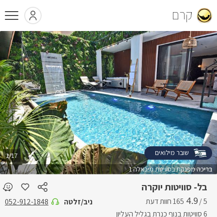
קרם
שובר מילואים
1/17
בריכה מפנקת בסוויטת מיכאלה 1
בל- סוויטות יוקרה
4.9
5 /
ניב/זלטה
052-912-1848
6 סוויטות בנוף כנרת בגליל העליון