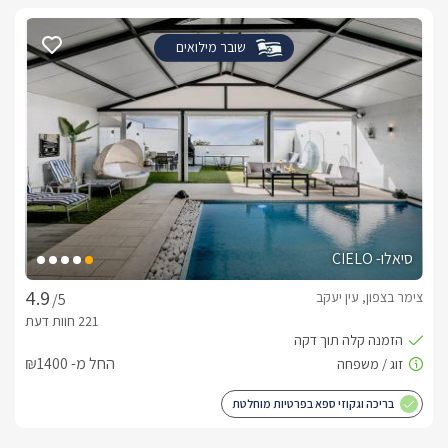
שובר מילואים
סיאלו- CIELO
צימר בצפון, עין יעקב
/5
החל מ- ₪1400
בריכה וגקוזי ספא בפרטיות מוחלטת