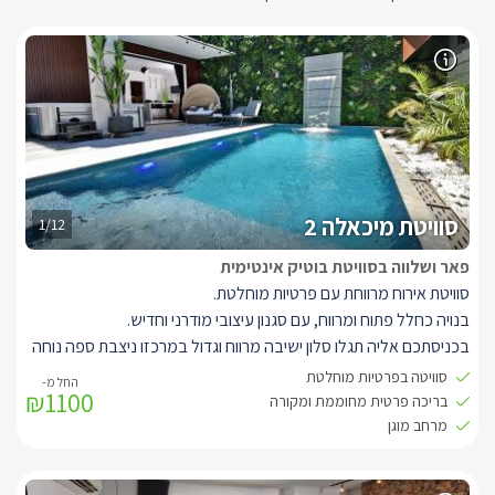
סוויטת מיכאלה 2
1/12
פאר ושלווה בסוויטת בוטיק אינטימית
סוויטת אירוח מרווחת עם פרטיות מוחלטת.
בנויה כחלל פתוח ומרווח, עם סגנון עיצובי מודרני וחדיש.
בכניסתכם אליה תגלו סלון ישיבה מרווח וגדול במרכזו ניצבת ספה נוחה
במיוחד בצבע אפור מבד איכותי עם גימורים בצבע שחור.
סוויטה בפרטיות מוחלטת
₪1100
עם תאורה דקורטיבית מיוחדת ואלמנטים עיצוביים המתחילים בשולחן
בריכה פרטית מחוממת ומקורה
הקפה, המזנון והקיר המעוצב.
מרחב מוגן
למול הסלון ניצב מטבח מאובזר בגווני עץ ואפור, עם שילוב ארונות
שחורים ושיש ייחודי, המטבח מאובזר וכולל מכונת קפה, מיני בר, כיריים