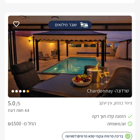
שובר מילואים
שרדונה- Chardonnay
צימר בצפון, עין יעקב
/5
החל מ- ₪1500
בריכה פרטית וגקוזי ספא פרטיים לסוויטה