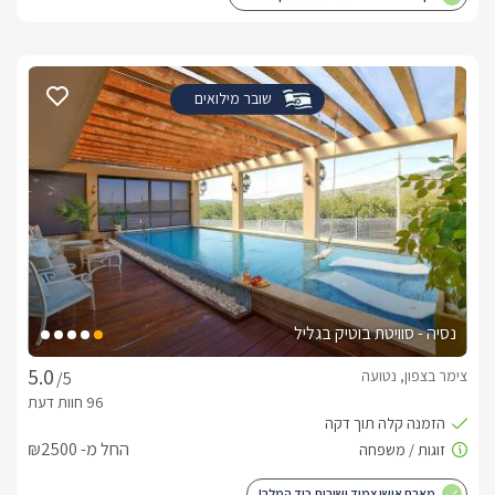
שובר מילואים
נסיה - סוויטת בוטיק בגליל
צימר בצפון, נטועה
/5
החל מ- ₪2500
מארח אישי צמוד ושירות כיד המלך!