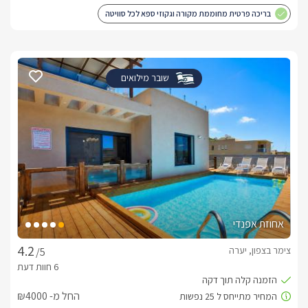
בריכה פרטית מחוממת מקורה וגקוזי ספא לכל סוויטה
שובר מילואים
אחוזת אפנדי
צימר בצפון, יערה
/5
החל מ- ₪4000