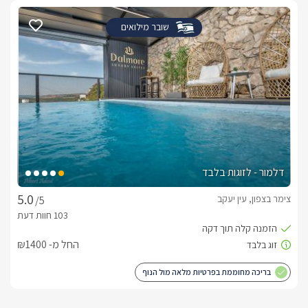
ישיבה מפוארת, מערכת קולנוע ביתית, קמין דו צדדי הפונה לסלון 
שובר מילואים
ענק ומאובזר בכל העולה על דעתכם, מכונת אספרסו חדשה, בר 
בריכת פסיפס יוקרתית מחוממת ומקורה באמצעות טכנולוגיה 
לבחירתכם, ג'קוזי ספא זרמים ענק ומקורה, פינות ישיבה וקונכיות, 
פונג.
דלמור - לזוגות בלבד
צימר בצפון, עין יעקב
/5
דגשים על מקום האירוח
להשלמת חווית האירוח המושלמת כמו שסוויטת W שמה לנגד עיניה 
לשירותכם מגוון ארוחות שף מיוחדות וארוחות בוקר הניתנות להזמנה 
החל מ- ₪1400
בכל שעה. בנוסף ניתן להתפנק בעיסוי מקצועי בהזמנה מראש.
בריכה מחוממת בפרטיות מלאה מול הנוף
מיקום