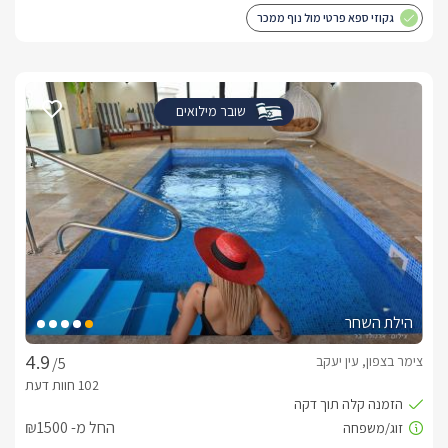
גקוזי ספא פרטי מול נוף ממכר
שובר מילואים
הילת השחר
צימר בצפון, עין יעקב
/5
החל מ- ₪1500