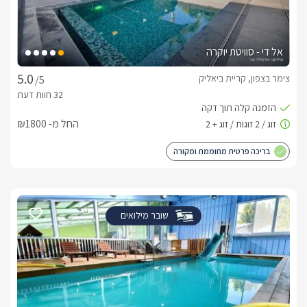
אל די - סוויטת יוקרה
צימר בצפון, קריית ביאליק
/5
החל מ- ₪1800
בריכה פרטית מחוממת ומקורה
שובר מילואים