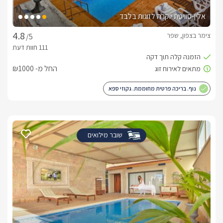
בברכה, בר -
052-9122765
אלין-סוויטת יוקרה לזוגות בלבד
צימר בצפון, שפר
/5
החל מ- ₪1000
נוף. בריכה פרטית מחוממת. גקוזי ספא
שובר מילואים