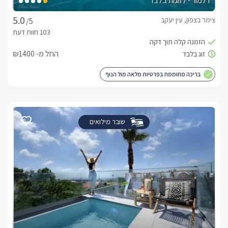
דלמור - לזוגות בלבד
של נספרסו, מיקרוגל, כיריים קרמיות, כלי מטבח מגוונים, קומקום 
צימר בצפון, עין יעקב
/5
חימום או קירור החלל מתבצע ע"י מזגן בטכנולוגיה חדשנית של 
החל מ- ₪1400
בכל סוויטה חדר רחצה מושלם, עם חיפוי אריחים איטלקיים בגווני 
בריכה מחוממת בפרטיות מלאה מול הנוף
בחדר הרחצה שירותים, ומקלחון עיסוי ייחודי ומפנק עם ראש זרמים 
שובר מילואים
האוס" ארון לאחסון החפצים האישיים של המתארחים, שולחן בר עם 
במיוחד, צמחי נוי ויצירות אומנות במהדורות מיוחדות למתחם. 
הגן והבריכות הפרטיות
לכל אחת מהסוויטות חלל חוץ פרטי מקורה עם מעבר ישיר אל 