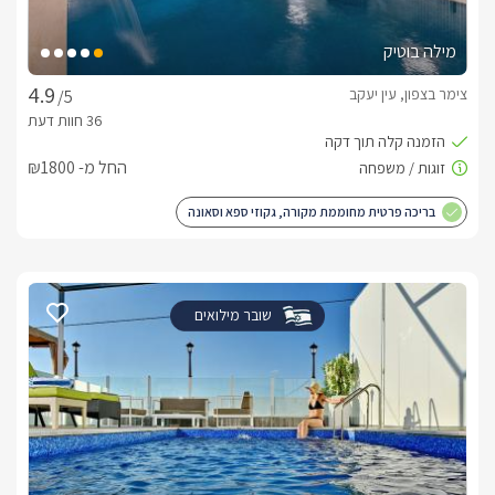
מילה בוטיק
צימר בצפון, עין יעקב
/5
החל מ- ₪1800
בריכה פרטית מחוממת מקורה, גקוזי ספא וסאונה
שובר מילואים