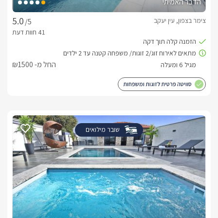
הבריכה מחופה אריחי זכוכית איטלקיים יוקרתיים ויפיפיים, מחוממת 
הדבר האמיתי
צימר בצפון, עין יעקב
/5
מהרחבה החיצונית ניתן ליהנות מנוף עוצר נשימה לחרמון, להרי 
עם גינה מטופחת עם מדשאה גדולה, עצים ושיחי נוי וריהוט גן 
החל מ- ₪1500
ביום שהראות טובה ניתן לצפות גם אל טחנות הרוח הציוריות אשר 
סוויטה פרטית לזוגות ומשפחות
ורומנטי לזוג.
כלול באירוח
שובר מילואים
המפנקות תוכלו ליהנות מכיבוד עשיר ורחב במהלך שהותכם, החל 
נספרסו, בר קפה, בקבוק יין משובח וחבילת פינוקים לכל אורח 
ומגהץ איכותי.