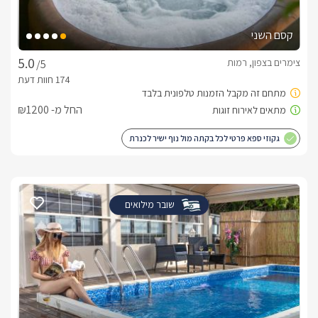
קסם השני
צימרים בצפון, רמות
/5
החל מ- ₪1200
גקוזי ספא פרטי לכל בקתה מול נוף ישיר לכנרת
שובר מילואים