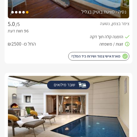
נסיה - סוויטת בוטיק בגליל
צימר בצפון, נטועה
/5
החל מ- ₪2500
מארח אישי צמוד ושירות כיד המלך!
שובר מילואים