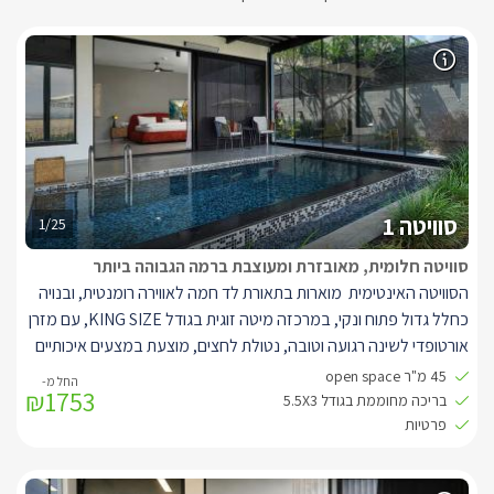
סוויטה 1
1/25
סוויטה חלומית, מאובזרת ומעוצבת ברמה הגבוהה ביותר
הסוויטה האינטימית מוארות בתאורת לד חמה לאווירה רומנטית, ובנויה
כחלל גדול פתוח ונקי, במרכזה מיטה זוגית בגודל
KING SIZE
, עם מזרן
אורטופדי לשינה רגועה וטובה, נטולת לחצים, מוצעת במצעים איכותיים
ורכים שיתרמו לשינה העמוקה ולזמן האיכות בין הגוף לנפש.
45 מ"ר open space
₪1753
למול המיטה מסך טלוויזיה מעוצב בגודל 50", הניצב על עמוד שיאפשר
בריכה מחוממת בגודל 5.5X3
לסובב את המסך ב360 מעלות, הטלוויזיה מחוברת לנטפליקס, דיסני
פרטיות
פלוס ו free tv
ואנטרנט אלחוטי.