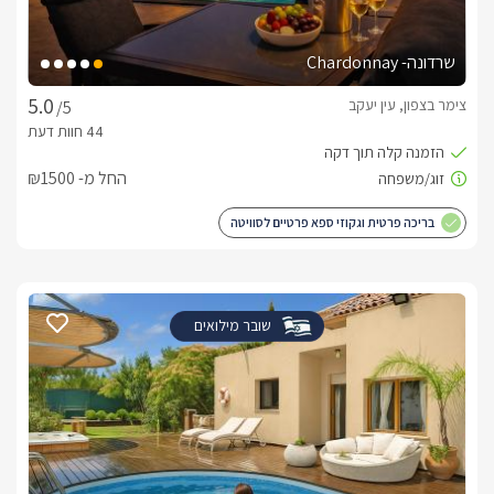
שרדונה- Chardonnay
צימר בצפון, עין יעקב
/5
החל מ- ₪1500
בריכה פרטית וגקוזי ספא פרטיים לסוויטה
שובר מילואים