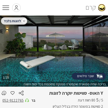
קרם
שובר מילואים
1/25
בריכת שחיה מפוארת ואקסטרה מפנקת מחוממת בכל ימות השנה
Y האוס- סוויטות יוקרה לזוגות
5
5 /
בר
052-9122765
2 סוויטות במשמר הירדן בגליל העליון